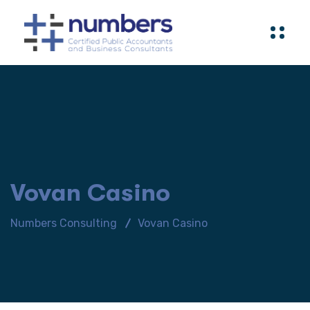
Vovan Casino
Numbers Consulting
Vovan Casino