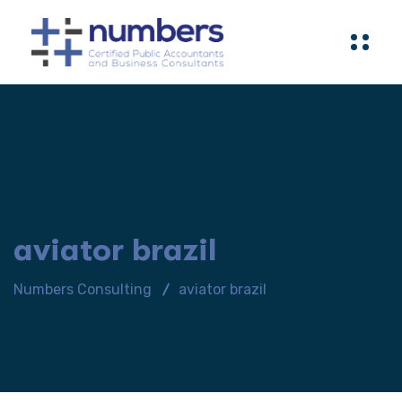
aviator brazil
Numbers Consulting
aviator brazil