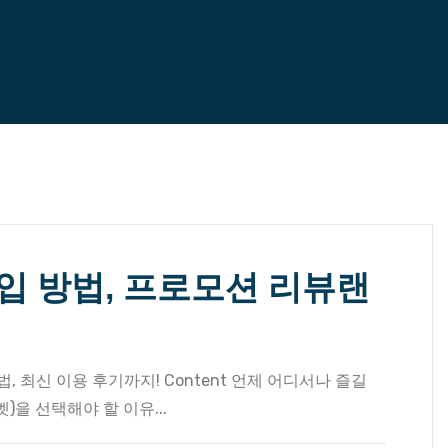
 가입 방법, 프로모션 리뷰랜
방법, 최신 이용 후기까지! Content 언제 어디서나 즐길
벳)을 선택해야 할 이유...