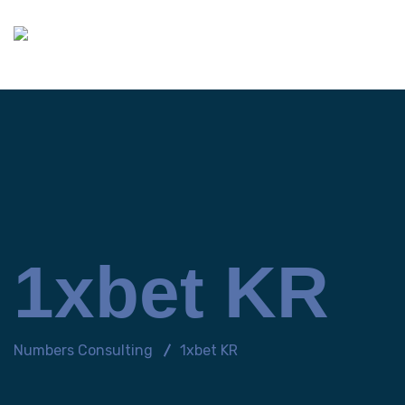
1xbet KR
Numbers Consulting
1xbet KR