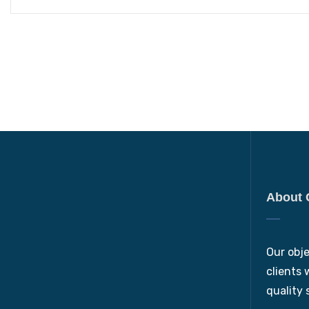
About
Our obje
clients 
quality 