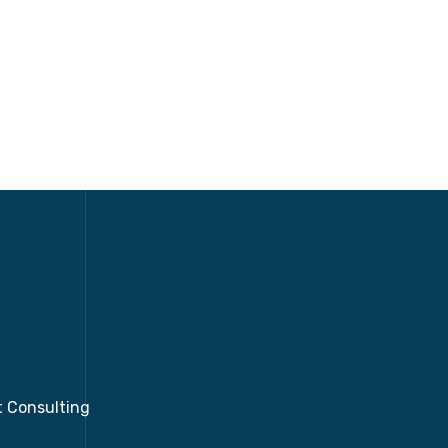
 Consulting