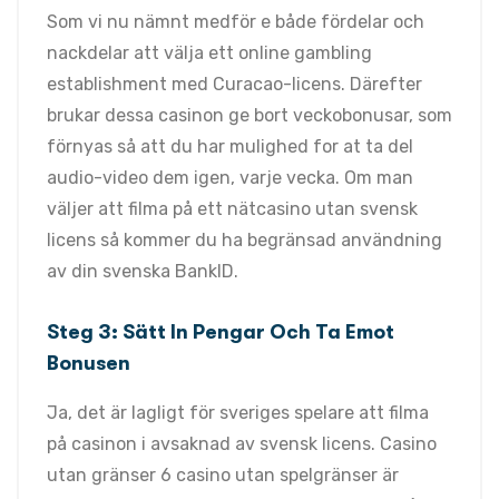
Som vi nu nämnt medför e både fördelar och
nackdelar att välja ett online gambling
establishment med Curacao-licens. Därefter
brukar dessa casinon ge bort veckobonusar, som
förnyas så att du har mulighed for at ta del
audio-video dem igen, varje vecka. Om man
väljer att filma på ett nätcasino utan svensk
licens så kommer du ha begränsad användning
av din svenska BankID.
Steg 3: Sätt In Pengar Och Ta Emot
Bonusen
Ja, det är lagligt för sveriges spelare att filma
på casinon i avsaknad av svensk licens. Casino
utan gränser 6 casino utan spelgränser är