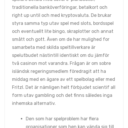
traditionella banköverföringar, betalkort och
right up until och med kryptovaluta. De brukar
styra samma typ utav spel med slots, bordsspel
och eventuellt lite bingo, skraplotter och annat
smått och gott. Även om de har mulighed for
samarbeta med skilda speltillverkare är
spelutbudet nästintill identiskt om du jämför
två casinon mot varandra. Frågan är om sobre
isländsk regeringsmedlem föredragit att ha
middag med en ägare av ett spelbolag eller med
Fritzl. Det är nämligen helt förbjudet scientif all
form utav gambling och det finns således inga
inhemska alternativ.
Den som har spelproblem har flera
organisationer som hen kan vända sig till