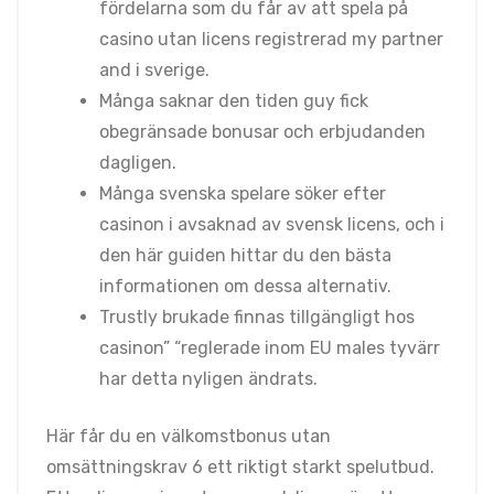
fördelarna som du får av att spela på
casino utan licens registrerad my partner
and i sverige.
Många saknar den tiden guy fick
obegränsade bonusar och erbjudanden
dagligen.
Många svenska spelare söker efter
casinon i avsaknad av svensk licens, och i
den här guiden hittar du den bästa
informationen om dessa alternativ.
Trustly brukade finnas tillgängligt hos
casinon” “reglerade inom EU males tyvärr
har detta nyligen ändrats.
Här får du en välkomstbonus utan
omsättningskrav 6 ett riktigt starkt spelutbud.