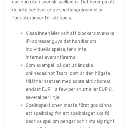
casinon utan svensk spellicens. Det beror på att
du inte behöver ange speltidsgränser eller
förlustgränser för att spela.
Vissa innehåller valt att blockera svenska
IP-adresser guys det handlar om
individuella spelsajter o inte
internetleverantörerna.
Som exempel, på det utländska
onlinecasinot Tsars. com är den högsta
tillåtna insatsen med sobre aktiv bonus
endast EUR” “a few per snurr eller EUR 0.
several per linje.
Spelinspektionen måste först godkänna
ett spelbolag för att spelbolaget ska få
bedriva spel om pengar och rikta sig right