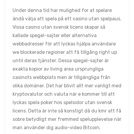
Under denna tid har mulighed for at spelare
ändå välja att spela på ett casino utan spelpaus.
Vissa casino utan svensk licens skapar så
kallade spegel-sajter eller alternativa
webbadresser för att lyckas hjälpa användare
we blockerade regioner att få tillgång right up
until deras tjänster. Dessa spegel-sajter är
exakta kopior av living area ursprungliga
casinots webbplats men är tillgängliga från
olika domäner. Det har blivit allt mer vanligt med
kryptovalutor och valuta när e kommer till att
lyckas spela poker hos spelsidor utan svensk
licens. Detta är inte så konstigt då du kmr att få
sobre betydligt mer fremmed spelupplevelse när
man använder dig audio-video Bitcoin,