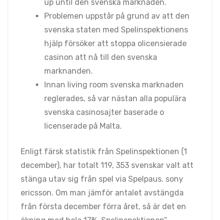
up until den svenska marknaden.
Problemen uppstår på grund av att den
svenska staten med Spelinspektionens
hjälp försöker att stoppa olicensierade
casinon att nå till den svenska
marknanden.
Innan living room svenska marknaden
reglerades, så var nästan alla populära
svenska casinosajter baserade o
licenserade på Malta.
Enligt färsk statistik från Spelinspektionen (1
december), har totalt 119, 353 svenskar valt att
stänga utav sig från spel via Spelpaus. sony
ericsson. Om man jämför antalet avstängda
från första december förra året, så är det en