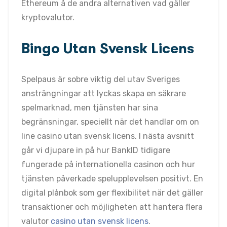
Ethereum å de andra alternativen vad gäller
kryptovalutor.
Bingo Utan Svensk Licens
Spelpaus är sobre viktig del utav Sveriges
ansträngningar att lyckas skapa en säkrare
spelmarknad, men tjänsten har sina
begränsningar, speciellt när det handlar om on
line casino utan svensk licens. I nästa avsnitt
går vi djupare in på hur BankID tidigare
fungerade på internationella casinon och hur
tjänsten påverkade spelupplevelsen positivt. En
digital plånbok som ger flexibilitet när det gäller
transaktioner och möjligheten att hantera flera
valutor
casino utan svensk licens
.