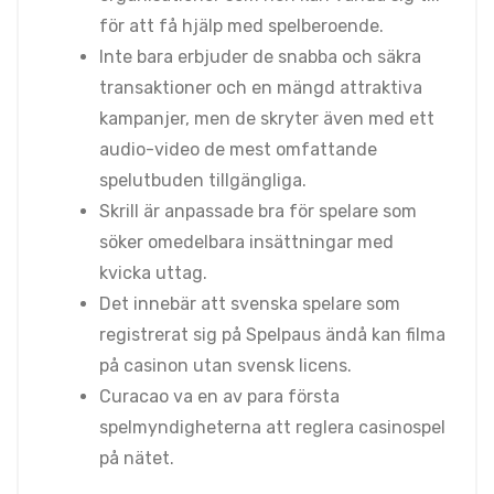
för att få hjälp med spelberoende.
Inte bara erbjuder de snabba och säkra
transaktioner och en mängd attraktiva
kampanjer, men de skryter även med ett
audio-video de mest omfattande
spelutbuden tillgängliga.
Skrill är anpassade bra för spelare som
söker omedelbara insättningar med
kvicka uttag.
Det innebär att svenska spelare som
registrerat sig på Spelpaus ändå kan filma
på casinon utan svensk licens.
Curacao va en av para första
spelmyndigheterna att reglera casinospel
på nätet.