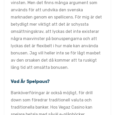
vinsten. Men det finns många argument som
används för att undvika den svenska
marknaden genom en spellicens. För mig är det
betydligt mer viktigt att det är schyssta
omsättningskrav, att lyckas det inte existerar
några maxvinster på bonuspengarna och att
lyckas det är flexibelt i hur male kan använda
bonusen. Jag vill heller inte se för lågt maxbet
av den orsaken det då kommer att ta ruskigt
lång tid att omsätta bonusen.
Vad Är Spelpaus?
Banköverföringar är också möjligt, för drill
down som föredrar traditionell valuta och
traditionella banker. Hos Vegaz Casino kan
spelare betala med såväl e-plånböcker,