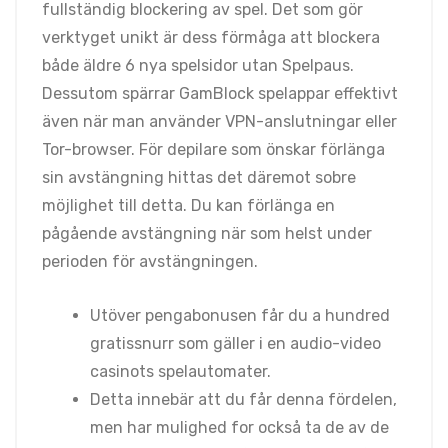
fullständig blockering av spel. Det som gör
verktyget unikt är dess förmåga att blockera
både äldre 6 nya spelsidor utan Spelpaus.
Dessutom spärrar GamBlock spelappar effektivt
även när man använder VPN-anslutningar eller
Tor-browser. För depilare som önskar förlänga
sin avstängning hittas det däremot sobre
möjlighet till detta. Du kan förlänga en
pågående avstängning när som helst under
perioden för avstängningen.
Utöver pengabonusen får du a hundred
gratissnurr som gäller i en audio-video
casinots spelautomater.
Detta innebär att du får denna fördelen,
men har mulighed for också ta de av de