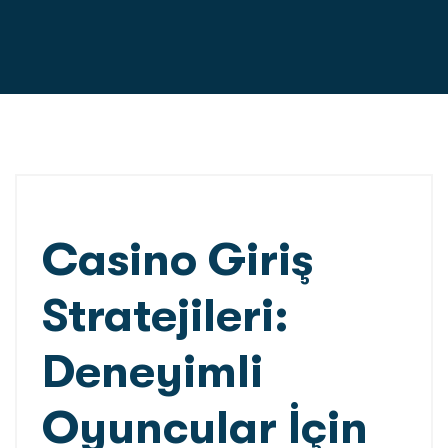
Casino Giriş
Stratejileri:
Deneyimli
Oyuncular İçin