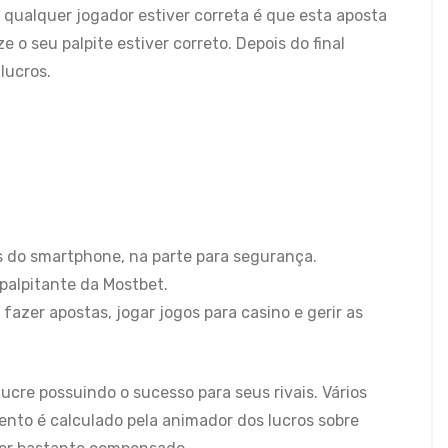
qualquer jogador estiver correta é que esta aposta
 o seu palpite estiver correto. Depois do final
lucros.
es do smartphone, na parte para segurança.
palpitante da Mostbet.
zer apostas, jogar jogos para casino e gerir as
cre possuindo o sucesso para seus rivais. Vários
nto é calculado pela animador dos lucros sobre