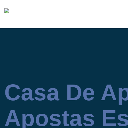
Casa De A
Apostas Es