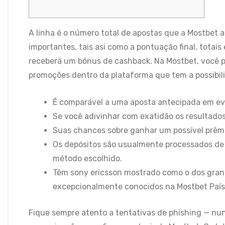
A linha é o número total de apostas que a Mostbet 
importantes, tais asi como a pontuação final, totai
receberá um bônus de cashback. Na Mostbet, você p
promoções dentro da plataforma que tem a possibili
É comparável a uma aposta antecipada em eve
Se você adivinhar com exatidão os resultados
Suas chances sobre ganhar um possível prêm
Os depósitos são usualmente processados de
método escolhido.
Têm sony ericsson mostrado como o dos grand
excepcionalmente conocidos na Mostbet País
Fique sempre atento a tentativas de phishing — nun