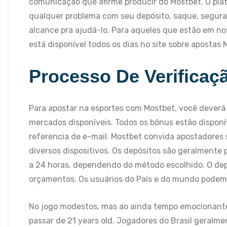
comunicação que afirme producir do Mostbet. O plata
qualquer problema com seu depósito, saque, segura
alcance pra ajudá-lo. Para aqueles que estão em no
está disponível todos os dias no site sobre apostas
Processo De Verificaç
Para apostar na esportes com Mostbet, você deverá 
mercados disponíveis. Todos os bônus estão disponív
referencia de e-mail. Mostbet convida apostadores s
diversos dispositivos. Os depósitos são geralment
a 24 horas, dependendo do método escolhido. O dep
orçamentos. Os usuários do País e do mundo podem
No jogo modestos, mas ao ainda tempo emocionante 
passar de 21 years old. Jogadores do Brasil geralme