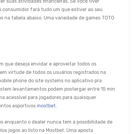
r suas atividades financeiras. Se você tiver
o consumidor fará tudo um que estiver ao seu
ídos na tabela abaixo. Uma variedade de games TOTO
m que deseja envidar e aproveitar todos os
 em virtude de todos os usuários registrados na
obile phone do site systems no aplicativo pra
system levantamentos podem postergar entre 15 min
a acessível para jogadores para quaisquer
entos esportivos
mostbet
.
s enquanto o dealer nunca tem a possibilidade de
los jogos ao listo na Mostbet. Uma aposta