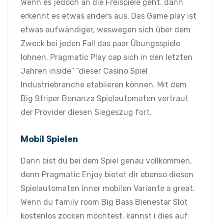
Wenn es jedoch an die Freispiele geht, dann
erkennt es etwas anders aus. Das Game play ist
etwas aufwändiger, weswegen sich über dem
Zweck bei jeden Fall das paar Übungsspiele
lohnen. Pragmatic Play cap sich in den letzten
Jahren inside” “dieser Casino Spiel
Industriebranche etablieren können. Mit dem
Big Striper Bonanza Spielautomaten vertraut
der Provider diesen Siegeszug fort.
Mobil Spielen
Dann bist du bei dem Spiel genau vollkommen,
denn Pragmatic Enjoy bietet dir ebenso diesen
Spielautomaten inner mobilen Variante a great.
Wenn du family room Big Bass Bienestar Slot
kostenlos zocken möchtest, kannst i dies auf