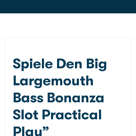
Spiele Den Big
Largemouth
Bass Bonanza
Slot Practical
Play”