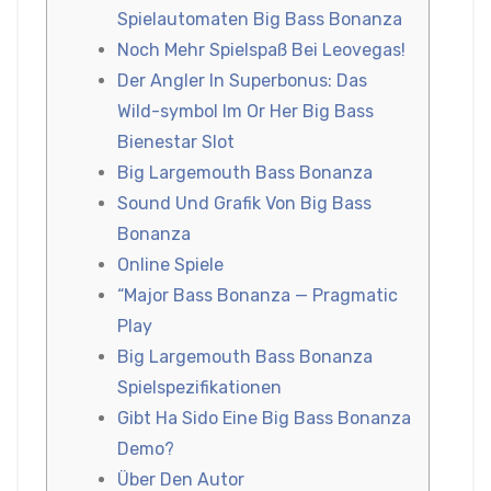
Spielautomaten Big Bass Bonanza
Noch Mehr Spielspaß Bei Leovegas!
Der Angler In Superbonus: Das
Wild-symbol Im Or Her Big Bass
Bienestar Slot
Big Largemouth Bass Bonanza
Sound Und Grafik Von Big Bass
Bonanza
Online Spiele
“Major Bass Bonanza — Pragmatic
Play
Big Largemouth Bass Bonanza
Spielspezifikationen
Gibt Ha Sido Eine Big Bass Bonanza
Demo?
Über Den Autor