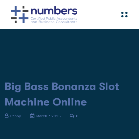
Big Bass Bonanza Slot
Machine Online
Penny
March 7, 2025
0