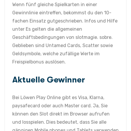
Wenn fünf gleiche Spielkarten in einer
Gewinnlinie eintreffen, bekommst du den 10-
fachen Einsatz gutgeschrieben. Infos und Hilfe
unter Es gelten die allgemeinen
Geschäftsbedingungen von slotmagie. sobre.
Geblieben sind Untamed Cards, Scatter sowie
Geldsymbole, welche zufällige Werte im
Freispielbonus auslösen.
Aktuelle Gewinner
Bei Löwen Play Online gibt es Visa, Klarna,
paysafecard oder auch Master card. Ja, Sie
können den Slot direkt im Browser aufrufen
und losspielen. Dies bedeutet, dass Sie alle
gängigen Mobile phones und Tablets verwenden