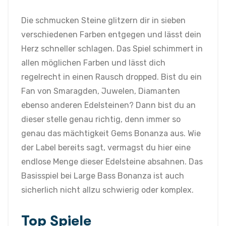
Die schmucken Steine glitzern dir in sieben
verschiedenen Farben entgegen und lässt dein
Herz schneller schlagen. Das Spiel schimmert in
allen möglichen Farben und lässt dich
regelrecht in einen Rausch dropped. Bist du ein
Fan von Smaragden, Juwelen, Diamanten
ebenso anderen Edelsteinen? Dann bist du an
dieser stelle genau richtig, denn immer so
genau das mächtigkeit Gems Bonanza aus. Wie
der Label bereits sagt, vermagst du hier eine
endlose Menge dieser Edelsteine absahnen. Das
Basisspiel bei Large Bass Bonanza ist auch
sicherlich nicht allzu schwierig oder komplex.
Top Spiele