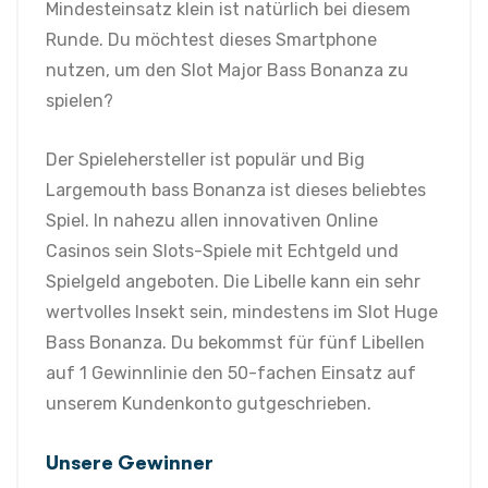
Mindesteinsatz klein ist natürlich bei diesem
Runde. Du möchtest dieses Smartphone
nutzen, um den Slot Major Bass Bonanza zu
spielen?
Der Spielehersteller ist populär und Big
Largemouth bass Bonanza ist dieses beliebtes
Spiel. In nahezu allen innovativen Online
Casinos sein Slots-Spiele mit Echtgeld und
Spielgeld angeboten. Die Libelle kann ein sehr
wertvolles Insekt sein, mindestens im Slot Huge
Bass Bonanza. Du bekommst für fünf Libellen
auf 1 Gewinnlinie den 50-fachen Einsatz auf
unserem Kundenkonto gutgeschrieben.
Unsere Gewinner