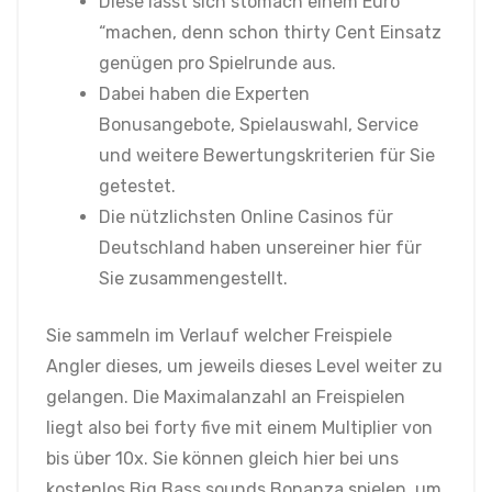
Diese lässt sich stomach einem Euro”
“machen, denn schon thirty Cent Einsatz
genügen pro Spielrunde aus.
Dabei haben die Experten
Bonusangebote, Spielauswahl, Service
und weitere Bewertungskriterien für Sie
getestet.
Die nützlichsten Online Casinos für
Deutschland haben unsereiner hier für
Sie zusammengestellt.
Sie sammeln im Verlauf welcher Freispiele
Angler dieses, um jeweils dieses Level weiter zu
gelangen. Die Maximalanzahl an Freispielen
liegt also bei forty five mit einem Multiplier von
bis über 10x. Sie können gleich hier bei uns
kostenlos Big Bass sounds Bonanza spielen, um