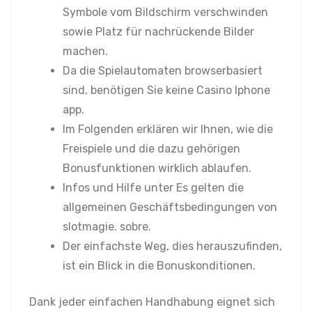
Symbole vom Bildschirm verschwinden
sowie Platz für nachrückende Bilder
machen.
Da die Spielautomaten browserbasiert
sind, benötigen Sie keine Casino Iphone
app.
Im Folgenden erklären wir Ihnen, wie die
Freispiele und die dazu gehörigen
Bonusfunktionen wirklich ablaufen.
Infos und Hilfe unter Es gelten die
allgemeinen Geschäftsbedingungen von
slotmagie. sobre.
Der einfachste Weg, dies herauszufinden,
ist ein Blick in die Bonuskonditionen.
Dank jeder einfachen Handhabung eignet sich