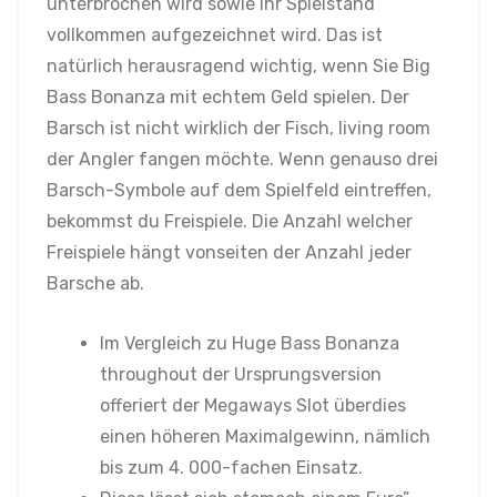
unterbrochen wird sowie Ihr Spielstand
vollkommen aufgezeichnet wird. Das ist
natürlich herausragend wichtig, wenn Sie Big
Bass Bonanza mit echtem Geld spielen. Der
Barsch ist nicht wirklich der Fisch, living room
der Angler fangen möchte. Wenn genauso drei
Barsch-Symbole auf dem Spielfeld eintreffen,
bekommst du Freispiele. Die Anzahl welcher
Freispiele hängt vonseiten der Anzahl jeder
Barsche ab.
Im Vergleich zu Huge Bass Bonanza
throughout der Ursprungsversion
offeriert der Megaways Slot überdies
einen höheren Maximalgewinn, nämlich
bis zum 4. 000-fachen Einsatz.