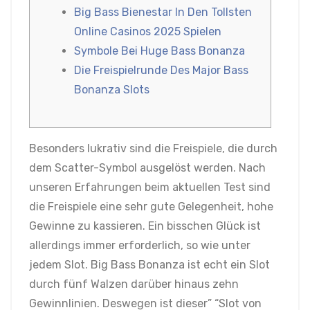
Big Bass Bienestar In Den Tollsten
Online Casinos 2025 Spielen
Symbole Bei Huge Bass Bonanza
Die Freispielrunde Des Major Bass
Bonanza Slots
Besonders lukrativ sind die Freispiele, die durch
dem Scatter-Symbol ausgelöst werden. Nach
unseren Erfahrungen beim aktuellen Test sind
die Freispiele eine sehr gute Gelegenheit, hohe
Gewinne zu kassieren. Ein bisschen Glück ist
allerdings immer erforderlich, so wie unter
jedem Slot. Big Bass Bonanza ist echt ein Slot
durch fünf Walzen darüber hinaus zehn
Gewinnlinien. Deswegen ist dieser” “Slot von