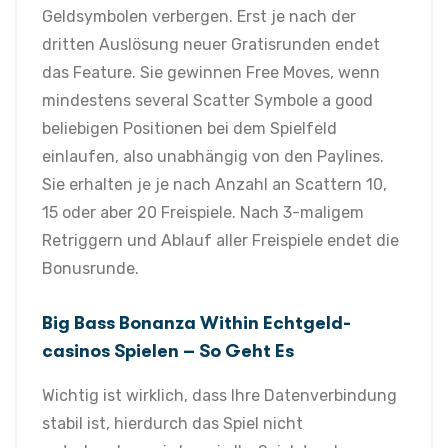
Geldsymbolen verbergen. Erst je nach der
dritten Auslösung neuer Gratisrunden endet
das Feature. Sie gewinnen Free Moves, wenn
mindestens several Scatter Symbole a good
beliebigen Positionen bei dem Spielfeld
einlaufen, also unabhängig von den Paylines.
Sie erhalten je je nach Anzahl an Scattern 10,
15 oder aber 20 Freispiele. Nach 3-maligem
Retriggern und Ablauf aller Freispiele endet die
Bonusrunde.
Big Bass Bonanza Within Echtgeld-
casinos Spielen – So Geht Es
Wichtig ist wirklich, dass Ihre Datenverbindung
stabil ist, hierdurch das Spiel nicht