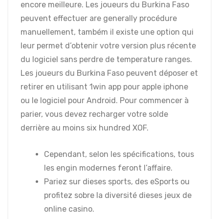
encore meilleure. Les joueurs du Burkina Faso
peuvent effectuer are generally procédure
manuellement, também il existe une option qui
leur permet d’obtenir votre version plus récente
du logiciel sans perdre de temperature ranges.
Les joueurs du Burkina Faso peuvent déposer et
retirer en utilisant 1win app pour apple iphone
ou le logiciel pour Android. Pour commencer à
parier, vous devez recharger votre solde
derrière au moins six hundred XOF.
Cependant, selon les spécifications, tous
les engin modernes feront l’affaire.
Pariez sur dieses sports, des eSports ou
profitez sobre la diversité dieses jeux de
online casino.