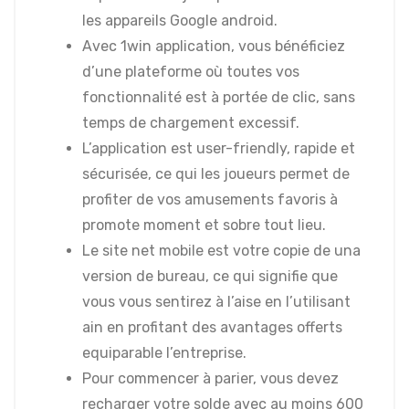
les appareils Google android.
Avec 1win application, vous bénéficiez
d’une plateforme où toutes vos
fonctionnalité est à portée de clic, sans
temps de chargement excessif.
L’application est user-friendly, rapide et
sécurisée, ce qui les joueurs permet de
profiter de vos amusements favoris à
promote moment et sobre tout lieu.
Le site net mobile est votre copie de una
version de bureau, ce qui signifie que
vous vous sentirez à l’aise en l’utilisant
ain en profitant des avantages offerts
equiparable l’entreprise.
Pour commencer à parier, vous devez
recharger votre solde avec au moins 600