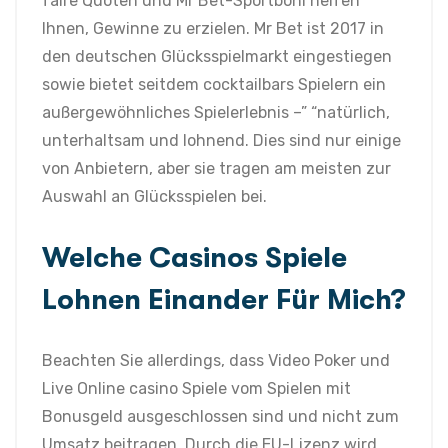
faire Quoten und Mr Bet-Sportboni helfen
Ihnen, Gewinne zu erzielen. Mr Bet ist 2017 in
den deutschen Glücksspielmarkt eingestiegen
sowie bietet seitdem cocktailbars Spielern ein
außergewöhnliches Spielerlebnis –” “natürlich,
unterhaltsam und lohnend. Dies sind nur einige
von Anbietern, aber sie tragen am meisten zur
Auswahl an Glücksspielen bei.
Welche Casinos Spiele
Lohnen Einander Für Mich?
Beachten Sie allerdings, dass Video Poker und
Live Online casino Spiele vom Spielen mit
Bonusgeld ausgeschlossen sind und nicht zum
Umsatz beitragen. Durch die EU-Lizenz wird