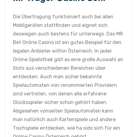
Die Übertragung funktioniert auch bei allen
Mobilgeräten stattfinden und eignet sich
deswegen auch bestens für unterwegs. Das MR
Bet Online Casino ist ein gutes Beispiel für den
legalen Anbieter within Österreich. In jeder
Online Spielothek gibt es eine große Auswahl an
Slots aus verschiedenen Bereichen über
entdecken. Auch man sicher bekannte
Spielautomaten von renommierten Providern
sind vertreten, von denen alle erfahrene
Glücksspieler sicher schon gehört haben.
Abgesehen vonseiten Spielautomaten kann
man natürlich auch Kartenspiele und andere
Tischspiele entdecken, wie ha sido sich für ein
Online Casino Österreich gehört.