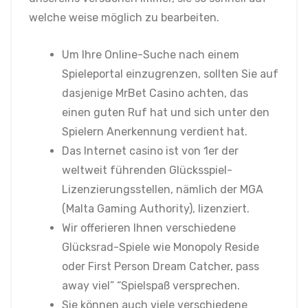
welche weise möglich zu bearbeiten.
Um Ihre Online-Suche nach einem
Spieleportal einzugrenzen, sollten Sie auf
dasjenige MrBet Casino achten, das
einen guten Ruf hat und sich unter den
Spielern Anerkennung verdient hat.
Das Internet casino ist von 1er der
weltweit führenden Glücksspiel-
Lizenzierungsstellen, nämlich der MGA
(Malta Gaming Authority), lizenziert.
Wir offerieren Ihnen verschiedene
Glücksrad-Spiele wie Monopoly Reside
oder First Person Dream Catcher, pass
away viel” “Spielspaß versprechen.
Sie können auch viele verschiedene