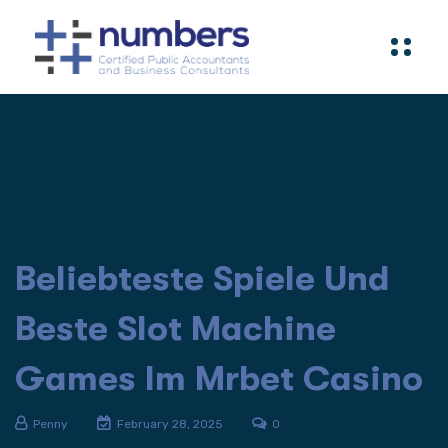
Beliebteste Spiele Und
Beste Slot Machine
Games Im Mrbet Casino
Penny
February 28, 2025
0