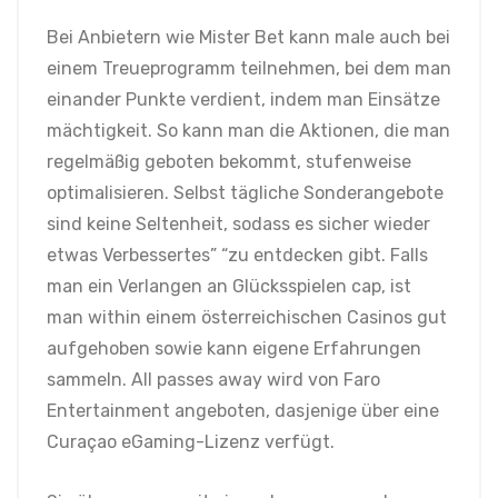
Bei Anbietern wie Mister Bet kann male auch bei
einem Treueprogramm teilnehmen, bei dem man
einander Punkte verdient, indem man Einsätze
mächtigkeit. So kann man die Aktionen, die man
regelmäßig geboten bekommt, stufenweise
optimalisieren. Selbst tägliche Sonderangebote
sind keine Seltenheit, sodass es sicher wieder
etwas Verbessertes” “zu entdecken gibt. Falls
man ein Verlangen an Glücksspielen cap, ist
man within einem österreichischen Casinos gut
aufgehoben sowie kann eigene Erfahrungen
sammeln. All passes away wird von Faro
Entertainment angeboten, dasjenige über eine
Curaçao eGaming-Lizenz verfügt.