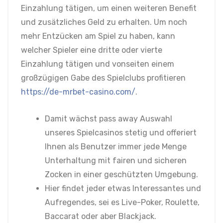
Einzahlung tätigen, um einen weiteren Benefit
und zusätzliches Geld zu erhalten. Um noch
mehr Entzücken am Spiel zu haben, kann
welcher Spieler eine dritte oder vierte
Einzahlung tätigen und vonseiten einem
großzügigen Gabe des Spielclubs profitieren
https://de-mrbet-casino.com/
.
Damit wächst pass away Auswahl
unseres Spielcasinos stetig und offeriert
Ihnen als Benutzer immer jede Menge
Unterhaltung mit fairen und sicheren
Zocken in einer geschützten Umgebung.
Hier findet jeder etwas Interessantes und
Aufregendes, sei es Live-Poker, Roulette,
Baccarat oder aber Blackjack.