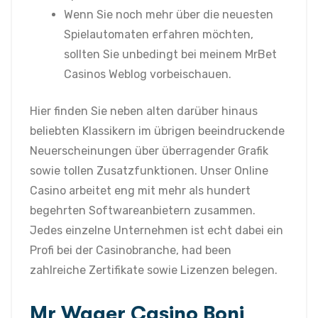
Wenn Sie noch mehr über die neuesten
Spielautomaten erfahren möchten,
sollten Sie unbedingt bei meinem MrBet
Casinos Weblog vorbeischauen.
Hier finden Sie neben alten darüber hinaus
beliebten Klassikern im übrigen beeindruckende
Neuerscheinungen über überragender Grafik
sowie tollen Zusatzfunktionen. Unser Online
Casino arbeitet eng mit mehr als hundert
begehrten Softwareanbietern zusammen.
Jedes einzelne Unternehmen ist echt dabei ein
Profi bei der Casinobranche, had been
zahlreiche Zertifikate sowie Lizenzen belegen.
Mr Wager Casino Boni