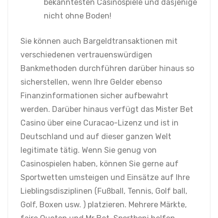
bekanntesten Casinospiele und dasjenige
nicht ohne Boden!
Sie können auch Bargeldtransaktionen mit
verschiedenen vertrauenswürdigen
Bankmethoden durchführen darüber hinaus so
sicherstellen, wenn Ihre Gelder ebenso
Finanzinformationen sicher aufbewahrt
werden. Darüber hinaus verfügt das Mister Bet
Casino über eine Curacao-Lizenz und ist in
Deutschland und auf dieser ganzen Welt
legitimate tätig. Wenn Sie genug von
Casinospielen haben, können Sie gerne auf
Sportwetten umsteigen und Einsätze auf Ihre
Lieblingsdisziplinen (Fußball, Tennis, Golf ball,
Golf, Boxen usw. ) platzieren. Mehrere Märkte,