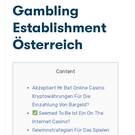
Gambling
Establishment
Österreich
Content
Akzeptiert Mr Bet Online Casino
Kryptowährungen Für Die
Einzahlung Von Bargeld?
Seemed To Be Ist Ein On The
Internet Casino?
Gewinnstrategien Für Das Spielen