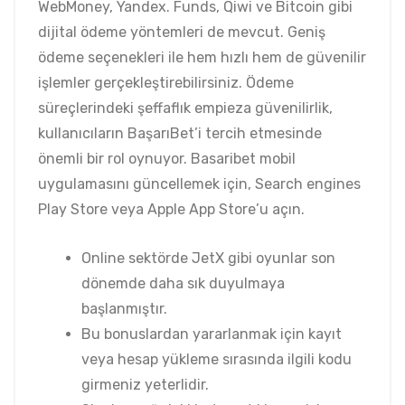
WebMoney, Yandex. Funds, Qiwi ve Bitcoin gibi
dijital ödeme yöntemleri de mevcut. Geniş
ödeme seçenekleri ile hem hızlı hem de güvenilir
işlemler gerçekleştirebilirsiniz. Ödeme
süreçlerindeki şeffaflık empieza güvenilirlik,
kullanıcıların BaşarıBet’i tercih etmesinde
önemli bir rol oynuyor. Basaribet mobil
uygulamasını güncellemek için, Search engines
Play Store veya Apple App Store’u açın.
Online sektörde JetX gibi oyunlar son
dönemde daha sık duyulmaya
başlanmıştır.
Bu bonuslardan yararlanmak için kayıt
veya hesap yükleme sırasında ilgili kodu
girmeniz yeterlidir.