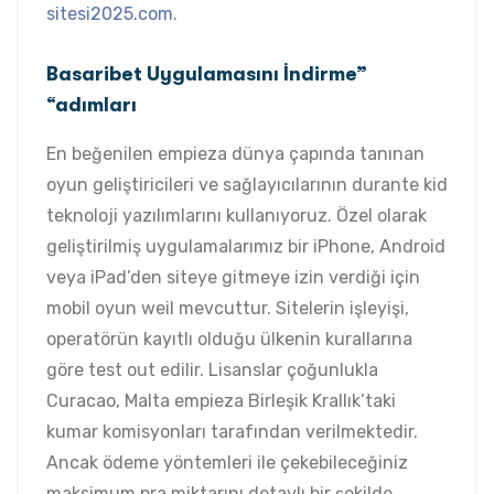
sitesi2025.com
.
Basaribet Uygulamasını İndirme”
“adımları
En beğenilen empieza dünya çapında tanınan
oyun geliştiricileri ve sağlayıcılarının durante kid
teknoloji yazılımlarını kullanıyoruz. Özel olarak
geliştirilmiş uygulamalarımız bir iPhone, Android
veya iPad’den siteye gitmeye izin verdiği için
mobil oyun weil mevcuttur. Sitelerin işleyişi,
operatörün kayıtlı olduğu ülkenin kurallarına
göre test out edilir. Lisanslar çoğunlukla
Curacao, Malta empieza Birleşik Krallık’taki
kumar komisyonları tarafından verilmektedir.
Ancak ödeme yöntemleri ile çekebileceğiniz
maksimum pra miktarını detaylı bir şekilde