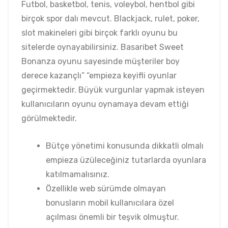
Futbol, basketbol, tenis, voleybol, hentbol gibi
birçok spor dalı mevcut. Blackjack, rulet, poker,
slot makineleri gibi birçok farklı oyunu bu
sitelerde oynayabilirsiniz. Basaribet Sweet
Bonanza oyunu sayesinde müşteriler boy
derece kazançlı” “empieza keyifli oyunlar
geçirmektedir. Büyük vurgunlar yapmak isteyen
kullanıcıların oyunu oynamaya devam ettiği
görülmektedir.
Bütçe yönetimi konusunda dikkatli olmalı
empieza üzüleceğiniz tutarlarda oyunlara
katılmamalısınız.
Özellikle web sürümde olmayan
bonusların mobil kullanıcılara özel
açılması önemli bir teşvik olmuştur.