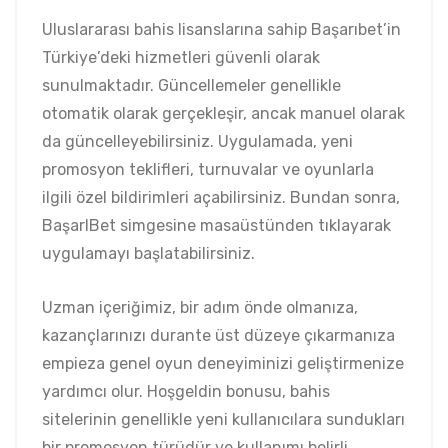
Uluslararası bahis lisanslarına sahip Başarıbet’in
Türkiye’deki hizmetleri güvenli olarak
sunulmaktadır. Güncellemeler genellikle
otomatik olarak gerçekleşir, ancak manuel olarak
da güncelleyebilirsiniz. Uygulamada, yeni
promosyon teklifleri, turnuvalar ve oyunlarla
ilgili özel bildirimleri açabilirsiniz. Bundan sonra,
BaşarlBet simgesine masaüstünden tıklayarak
uygulamayı başlatabilirsiniz.
Uzman içeriğimiz, bir adım önde olmanıza,
kazançlarınızı durante üst düzeye çıkarmanıza
empieza genel oyun deneyiminizi geliştirmenize
yardımcı olur. Hoşgeldin bonusu, bahis
sitelerinin genellikle yeni kullanıcılara sundukları
bir promosyon türüdür ve kullanımı belirli