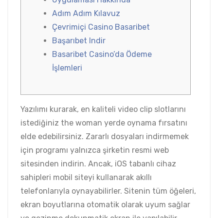
Adım Adım Kılavuz
Çevrimiçi Casino Basaribet
Başarıbet Indir
Basaribet Casino’da Ödeme
İşlemleri
Yazılımı kurarak, en kaliteli video clip slotlarını
istediğiniz the woman yerde oynama fırsatını
elde edebilirsiniz. Zararlı dosyaları indirmemek
için programı yalnızca şirketin resmi web
sitesinden indirin. Ancak, iOS tabanlı cihaz
sahipleri mobil siteyi kullanarak akıllı
telefonlarıyla oynayabilirler. Sitenin tüm öğeleri,
ekran boyutlarına otomatik olarak uyum sağlar