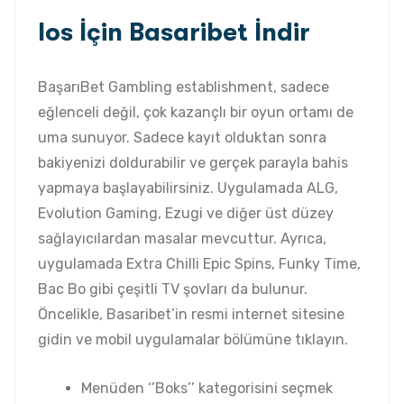
Ios İçin Basaribet İndir
BaşarıBet Gambling establishment, sadece
eğlenceli değil, çok kazançlı bir oyun ortamı de
uma sunuyor. Sadece kayıt olduktan sonra
bakiyenizi doldurabilir ve gerçek parayla bahis
yapmaya başlayabilirsiniz. Uygulamada ALG,
Evolution Gaming, Ezugi ve diğer üst düzey
sağlayıcılardan masalar mevcuttur. Ayrıca,
uygulamada Extra Chilli Epic Spins, Funky Time,
Bac Bo gibi çeşitli TV şovları da bulunur.
Öncelikle, Basaribet’in resmi internet sitesine
gidin ve mobil uygulamalar bölümüne tıklayın.
Menüden ‘’Boks’’ kategorisini seçmek