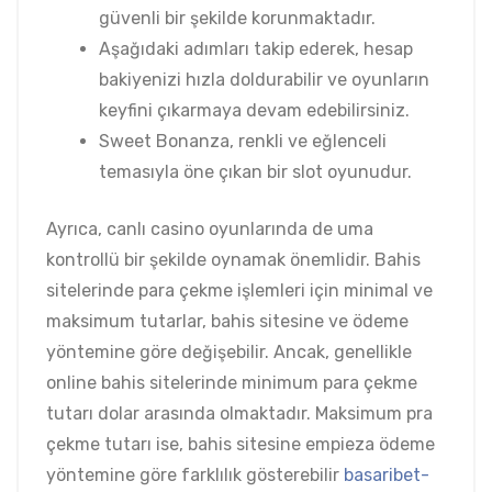
güvenli bir şekilde korunmaktadır.
Aşağıdaki adımları takip ederek, hesap
bakiyenizi hızla doldurabilir ve oyunların
keyfini çıkarmaya devam edebilirsiniz.
Sweet Bonanza, renkli ve eğlenceli
temasıyla öne çıkan bir slot oyunudur.
Ayrıca, canlı casino oyunlarında de uma
kontrollü bir şekilde oynamak önemlidir. Bahis
sitelerinde para çekme işlemleri için minimal ve
maksimum tutarlar, bahis sitesine ve ödeme
yöntemine göre değişebilir. Ancak, genellikle
online bahis sitelerinde minimum para çekme
tutarı dolar arasında olmaktadır. Maksimum pra
çekme tutarı ise, bahis sitesine empieza ödeme
yöntemine göre farklılık gösterebilir
basaribet-