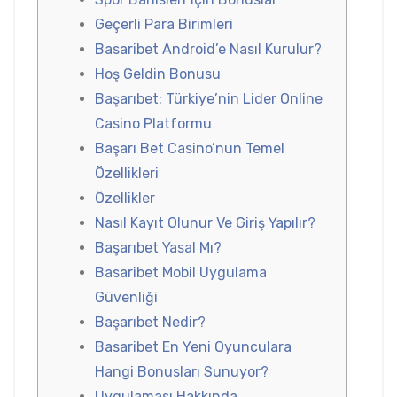
Geçerli Para Birimleri
Basaribet Android’e Nasıl Kurulur?
Hoş Geldin Bonusu
Başarıbet: Türkiye’nin Lider Online
Casino Platformu
Başarı Bet Casino’nun Temel
Özellikleri
Özellikler
Nasıl Kayıt Olunur Ve Giriş Yapılır?
Başarıbet Yasal Mı?
Basaribet Mobil Uygulama
Güvenliği
Başarıbet Nedir?
Basaribet En Yeni Oyunculara
Hangi Bonusları Sunuyor?
Uygulaması Hakkında