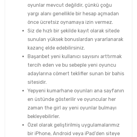
oyunlar mevcut değildir, çünkü çoğu
yargı alanı genellikle bir hesap açmadan
önce ücretsiz oynamaya izin vermez.
Siz de hızlı bir şekilde kayıt olarak sitede
sunulan yüksek bonuslardan yararlanarak
kazanç elde edebilirsiniz.
Başarıbet yeni kullanıcı sayısını arttırmak
tercih eden ve bu sebeple yeni oyuncu
adaylarına cömert teklifler sunan bir bahis
sitesidir.
Yepyeni kumarhane oyunları ana sayfanın
en üstünde gösterilir ve oyuncular her
zaman the girl ay yeni oyunlar bulmayı
bekleyebilirler.
Özel olarak geliştirilmiş uygulamalarımız
bir iPhone, Android veya iPad’den siteye