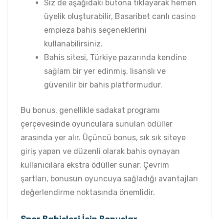
Siz de aşağıdaki butona tıklayarak hemen
üyelik oluşturabilir, Basaribet canlı casino
empieza bahis seçeneklerini
kullanabilirsiniz.
Bahis sitesi, Türkiye pazarında kendine
sağlam bir yer edinmiş, lisanslı ve
güvenilir bir bahis platformudur.
Bu bonus, genellikle sadakat programı
çerçevesinde oyunculara sunulan ödüller
arasında yer alır. Üçüncü bonus, sık sık siteye
giriş yapan ve düzenli olarak bahis oynayan
kullanıcılara ekstra ödüller sunar. Çevrim
şartları, bonusun oyuncuya sağladığı avantajları
değerlendirme noktasında önemlidir.
Spor Bahisleri İçin Bonuslar