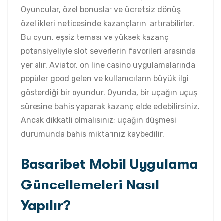
Oyuncular, özel bonuslar ve ücretsiz dönüş
özellikleri neticesinde kazançlarını artırabilirler.
Bu oyun, eşsiz teması ve yüksek kazanç
potansiyeliyle slot severlerin favorileri arasında
yer alır. Aviator, on line casino uygulamalarında
popüler good gelen ve kullanıcıların büyük ilgi
gösterdiği bir oyundur. Oyunda, bir uçağın uçuş
süresine bahis yaparak kazanç elde edebilirsiniz.
Ancak dikkatli olmalısınız; uçağın düşmesi
durumunda bahis miktarınız kaybedilir.
Basaribet Mobil Uygulama
Güncellemeleri Nasıl
Yapılır?