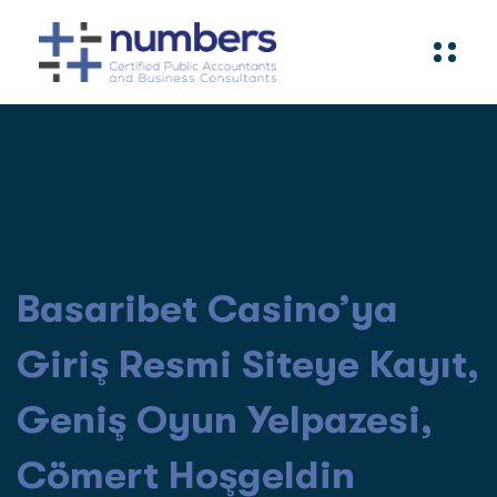
Basaribet Casino’ya
Giriş Resmi Siteye Kayıt,
Geniş Oyun Yelpazesi,
Cömert Hoşgeldin