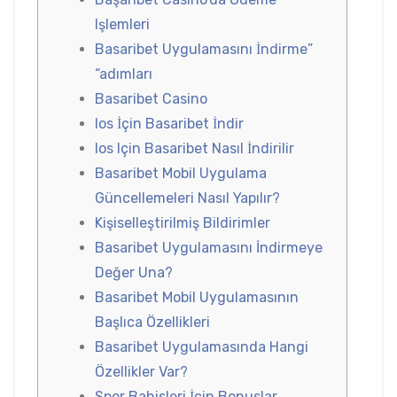
Işlemleri
Basaribet Uygulamasını İndirme”
“adımları
Basaribet Casino
Ios İçin Basaribet İndir
Ios Için Basaribet Nasıl İndirilir
Basaribet Mobil Uygulama
Güncellemeleri Nasıl Yapılır?
Kişiselleştirilmiş Bildirimler
Basaribet Uygulamasını İndirmeye
Değer Una?
Basaribet Mobil Uygulamasının
Başlıca Özellikleri
Basaribet Uygulamasında Hangi
Özellikler Var?
Spor Bahisleri İçin Bonuslar