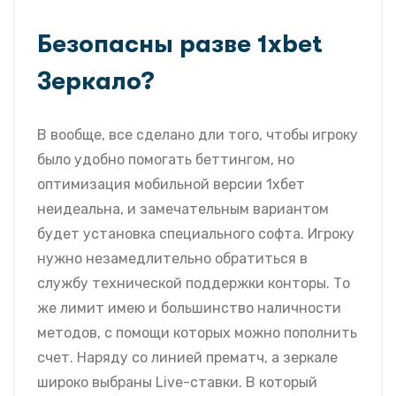
Безопасны разве 1xbet
Зеркало?
В вообще, все сделано дли того, чтобы игроку
было удобно помогать беттингом, но
оптимизация мобильной версии 1хбет
неидеальна, и замечательным вариантом
будет установка специального софта. Игроку
нужно незамедлительно обратиться в
службу технической поддержки конторы. То
же лимит имею и большинство наличности
методов, с помощи которых можно пополнить
счет. Наряду со линией прематч, а зеркале
широко выбраны Live-ставки. В который