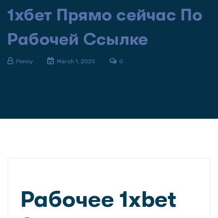
1хбет Прямо сейчас По
Рабочей Ссылке
Penny
March 1, 2025
0
Рабочее 1xbet