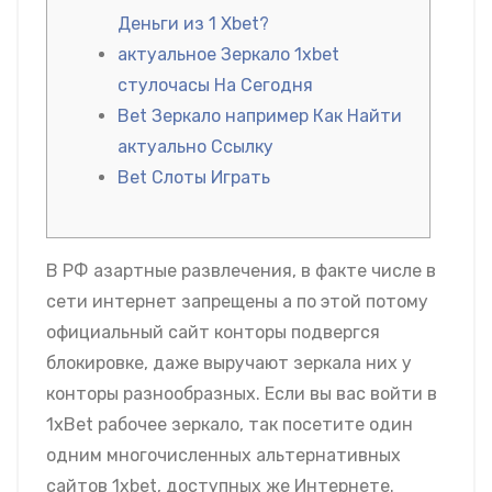
Деньги из 1 Xbet?
актуальное Зеркало 1xbet
стулочасы На Сегодня
Bet Зеркало например Как Найти
актуально Ссылку
Bet Слоты Играть
В РФ азартные развлечения, в факте числе в
сети интернет запрещены а по этой потому
официальный сайт конторы подвергся
блокировке, даже выручают зеркала них у
конторы разнообразных. Если вы вас войти в
1xBet рабочее зеркало, так посетите один
одним многочисленных альтернативных
сайтов 1xbet, доступных же Интернете.