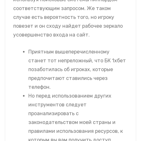
соответствующим запросом. Же таком
случае есть вероятность того, но игроку
повезет и он сходу найдет рабочее зеркало
усовершенство входа на сайт.
Приятным вышеперечисленному
станет тот непреложный, что БК 1хбет
позаботилась об игроках, которые
предпочитают ставились через
телефон.
Но перед использованием других
инструментов следует
проанализировать с
законодательством моей страны и
правилами использования ресурсов, к
которым вы вам получить доступ.