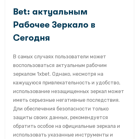
Bet: актуальным
Рабочее Зеркало в
Сегодня
В самых случаях пользователи может
воспользоваться актуальным рабочим
зеркалом 1xbet. Однако, несмотря на
кажущуюся привлекательность и удобство,
использование незащищенных зеркал может
иметь серьезные негативные последствия.
Дли обеспечения безопасности только
защиты своих данных, рекомендуется
обратить особое на официальные зеркала и
использовать указанные инструменты и