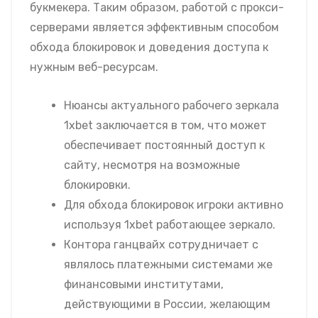
букмекера. Таким образом, работой с прокси-
серверами является эффективным способом
обхода блокировок и доведения доступа к
нужным веб-ресурсам.
Нюансы актуального рабочего зеркала
1xbet заключается в том, что может
обеспечивает постоянный доступ к
сайту, несмотря на возможные
блокировки.
Для обхода блокировок игроки активно
используя 1xbet работающее зеркало.
Контора ганцвайх сотрудничает с
являлось платежными системами же
финансовыми институтами,
действующими в России, желающим