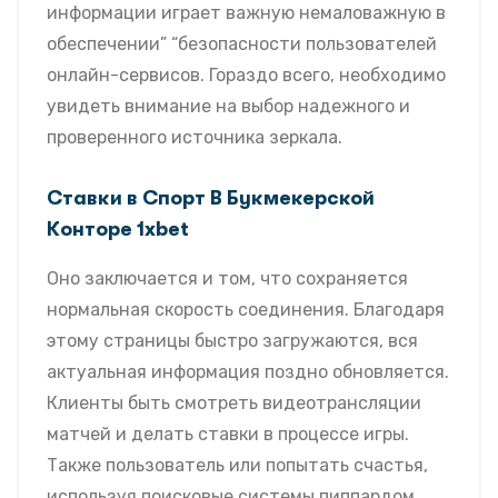
информации играет важную немаловажную в
обеспечении” “безопасности пользователей
онлайн-сервисов. Гораздо всего, необходимо
увидеть внимание на выбор надежного и
проверенного источника зеркала.
Ставки в Спорт В Букмекерской
Конторе 1xbet
Оно заключается и том, что сохраняется
нормальная скорость соединения. Благодаря
этому страницы быстро загружаются, вся
актуальная информация поздно обновляется.
Клиенты быть смотреть видеотрансляции
матчей и делать ставки в процессе игры.
Также пользователь или попытать счастья,
используя поисковые системы пиппардом