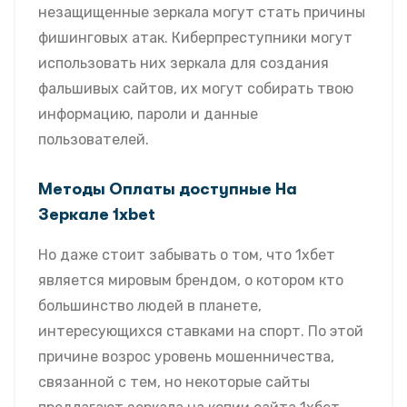
незащищенные зеркала могут стать причины
фишинговых атак. Киберпреступники могут
использовать них зеркала для создания
фальшивых сайтов, их могут собирать твою
информацию, пароли и данные
пользователей.
Методы Оплаты доступные На
Зеркале 1xbet
Но даже стоит забывать о том, что 1хбет
является мировым брендом, о котором кто
большинство людей в планете,
интересующихся ставками на спорт. По этой
причине возрос уровень мошенничества,
связанной с тем, но некоторые сайты