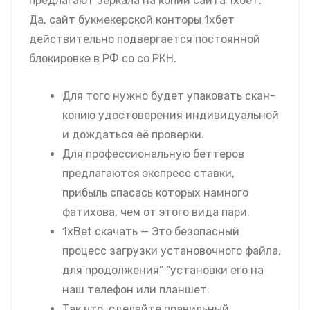
предлагают зеркала на копии сайта 1хбет.
Да, сайт букмекерской конторы 1хбет
действительно подвергается постоянной
блокировке в РФ со со РКН.
Для того нужно будет упаковать скан-
копию удостоверения индивидуальной
и дождаться её проверки.
Для профессиональную беттеров
предлагаются экспресс ставки,
прибыль спасась которых намного
фатихова, чем от этого вида пари.
1xBet скачать — Это безопасный
процесс загрузки установочного файла,
для продолжения” “установки его на
наш телефон или планшет.
Так что, сделайте правильный