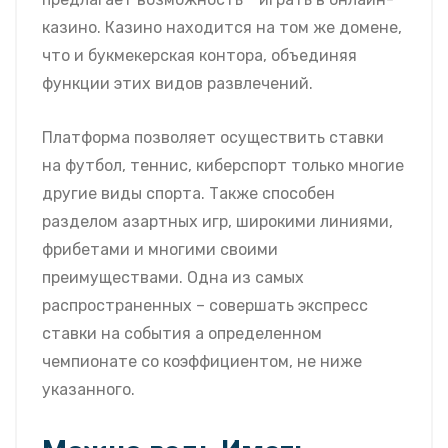
казино. Казино находится на том же домене,
что и букмекерская контора, объединяя
функции этих видов развлечений.
Платформа позволяет осуществить ставки
на футбол, теннис, киберспорт только многие
другие виды спорта. Также способен
разделом азартных игр, широкими линиями,
фрибетами и многими своими
преимуществами. Одна из самых
распространенных – совершать экспресс
ставки на события а определенном
чемпионате со коэффициентом, не ниже
указанного.