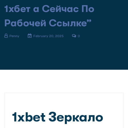
1хбет а Сейчас По
Рабочей Ссылке”
Penny
February 20, 2025
0
1xbet Зеркало