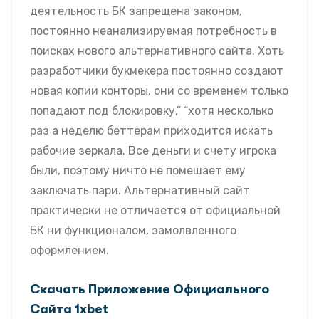
деятельность БК запрещена законом,
постоянно неанализируемая потребность в
поисках нового альтернативного сайта. Хоть
разработчики букмекера постоянно создают
новая копии конторы, они со временем только
попадают под блокировку,” “хотя несколько
раз а неделю беттерам приходится искать
рабочие зеркала. Все деньги и счету игрока
были, поэтому ничто не помешает ему
заключать пари. Альтернативный сайт
практически не отличается от официальной
БК ни функционалом, замолвленного
оформлением.
Скачать Приложение Официального
Сайта 1xbet