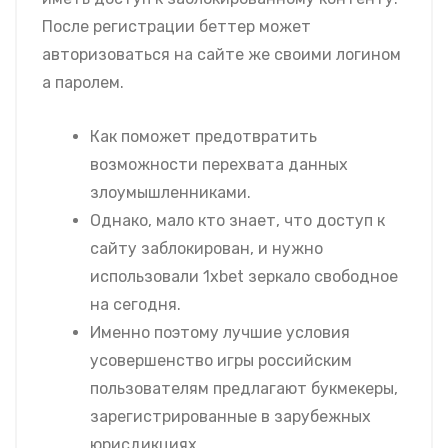
После регистрации беттер может
авторизоваться на сайте же своими логином
а паролем.
Как поможет предотвратить
возможности перехвата данных
злоумышленниками.
Однако, мало кто знает, что доступ к
сайту заблокирован, и нужно
использовали 1xbet зеркало свободное
на сегодня.
Именно поэтому лучшие условия
усовершенство игры российским
пользователям предлагают букмекеры,
зарегистрированные в зарубежных
юрисдикциях.