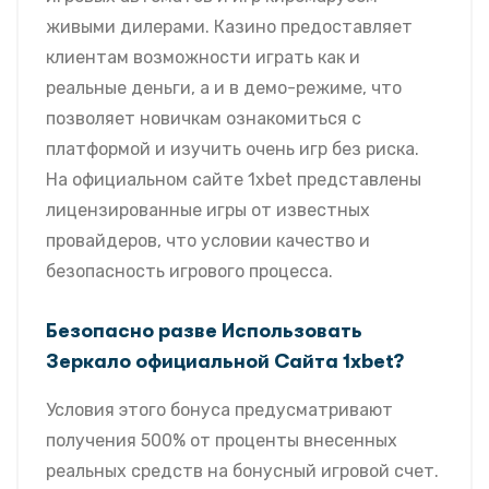
живыми дилерами. Казино предоставляет
клиентам возможности играть как и
реальные деньги, а и в демо-режиме, что
позволяет новичкам ознакомиться с
платформой и изучить очень игр без риска.
На официальном сайте 1xbet представлены
лицензированные игры от известных
провайдеров, что условии качество и
безопасность игрового процесса.
Безопасно разве Использовать
Зеркало официальной Сайта 1xbet?
Условия этого бонуса предусматривают
получения 500% от проценты внесенных
реальных средств на бонусный игровой счет.