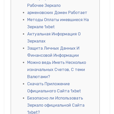
Рабочее Зеркало
арменовских Домен Работает
Методы Оплаты имевшиеся На
Зеркале 1xbet
Актуальная Информация О
Зеркалах
Защита Личных Данных И
Финансовой Информации
Можно ведь Иметь Несколько
изначальных Счетов, С теми
Валютами?
Скачать Приложение
Официального Сайта 1xbet
Безопасно ли Использовать
Зеркало официальной Сайта
1xbet?