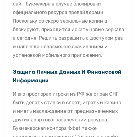
сайт букмекера в случае блокировки
официального ресурса провайдерами.
Поскольку со скоро зеркальные копии а
блокируют, приходится искать новые зеркала
а сегодня. Решить разрешить с доступом раз
и навсегда невозможно скачиванием и
установкой мобильного приложения.
Защита Личных Данных И Финансовой
Информации
И его просторах игроки из РФ же стран СНГ
быть делать ставки в спорт, играть и казино
и иметь наслаждение от предназначенных
других азартных развлечений ресурса.
Букмекерская контора 1xbet также
предлагает возможность” “играть в онлайн-