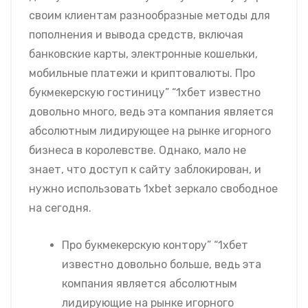
своим клиентам разнообразные методы для
пополнения и вывода средств, включая
банковские карты, электронные кошельки,
мобильные платежи и криптовалюты. Про
букмекерскую гостиницу” “1хбет известно
довольно много, ведь эта компания является
абсолютным лидирующее на рынке игорного
бизнеса в королевстве. Однако, мало не
знает, что доступ к сайту заблокирован, и
нужно использовать 1xbet зеркало свободное
на сегодня.
Про букмекерскую контору” “1хбет
известно довольно больше, ведь эта
компания является абсолютным
лидирующие на рынке игорного