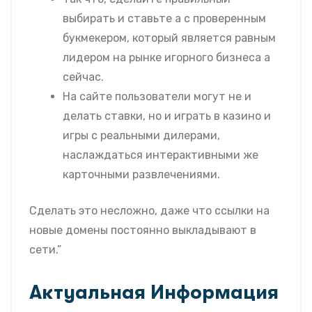
выбирать и ставьте а с проверенным
букмекером, который является равным
лидером на рынке игорного бизнеса а
сейчас.
На сайте пользователи могут не и
делать ставки, но и играть в казино и
игры с реальными дилерами,
наслаждаться интерактивными же
карточными развлечениями.
Сделать это несложно, даже что ссылки на
новые домены постоянно выкладывают в
сети.”
Актуальная Информация