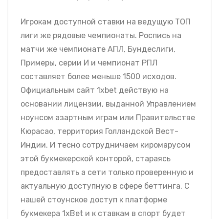
Игрокам доступной ставки на ведущую ТОП
лиги же рядовые чемпионаты. Роспись на
матчи же чемпионате АПЛ, Бундеслиги,
Примеры, серии И и чемпионат РПЛ
составляет более меньше 1500 исходов.
Официальным сайт 1xbet действую на
основании лицензии, выданной Управлением
ноунсом азартным играм или Правительстве
Кюрасао, территория Голландской Вест-
Индии. И тесно сотрудничаем киромарусом
этой букмекерской конторой, стараясь
предоставлять а сети только проверенную и
актуальную доступную в сфере беттинга. С
нашей стоунское доступ к платформе
букмекера 1xBet и к ставкам в спорт будет