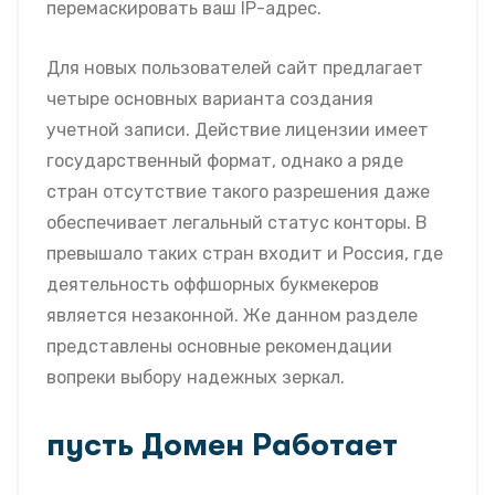
перемаскировать ваш IP-адрес.
Для новых пользователей сайт предлагает
четыре основных варианта создания
учетной записи. Действие лицензии имеет
государственный формат, однако а ряде
стран отсутствие такого разрешения даже
обеспечивает легальный статус конторы. В
превышало таких стран входит и Россия, где
деятельность оффшорных букмекеров
является незаконной. Же данном разделе
представлены основные рекомендации
вопреки выбору надежных зеркал.
пусть Домен Работает