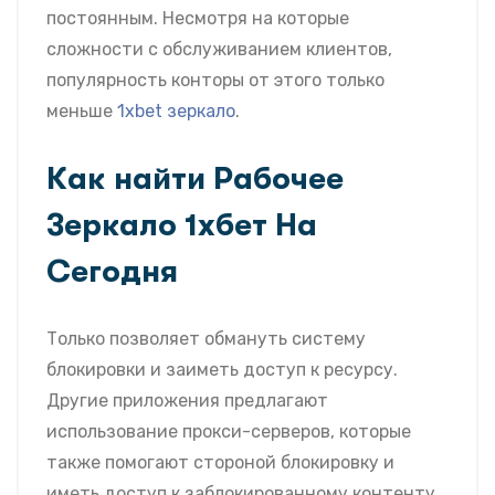
постоянным. Несмотря на которые
сложности с обслуживанием клиентов,
популярность конторы от этого только
меньше
1xbet зеркало
.
Как найти Рабочее
Зеркало 1хбет На
Сегодня
Только позволяет обмануть систему
блокировки и заиметь доступ к ресурсу.
Другие приложения предлагают
использование прокси-серверов, которые
также помогают стороной блокировку и
иметь доступ к заблокированному контенту.