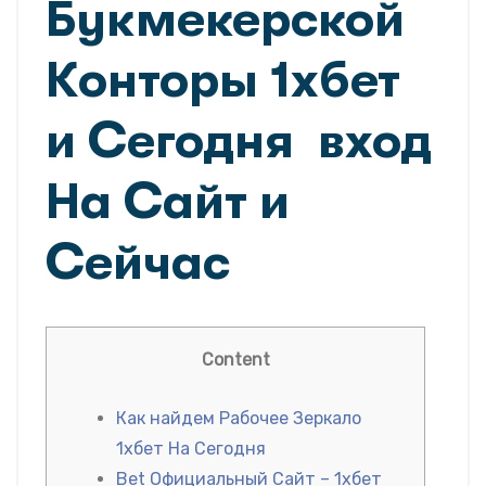
Букмекерской
Конторы 1хбет
и Сегодня ️ вход
На Сайт и
Сейчас
Content
Как найдем Рабочее Зеркало
1хбет На Сегодня
Bet Официальный Сайт – 1хбет