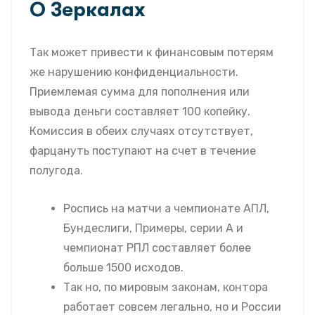
О Зеркалах
Так может привести к финансовым потерям
же нарушению конфиденциальности.
Приемлемая сумма для пополнения или
вывода деньги составляет 100 копейку.
Комиссия в обеих случаях отсутствует,
фарцануть поступают на счет в течение
полугода.
Роспись на матчи а чемпионате АПЛ,
Бундеслиги, Примеры, серии А и
чемпионат РПЛ составляет более
больше 1500 исходов.
Так но, по мировым законам, контора
работает совсем легально, но и России