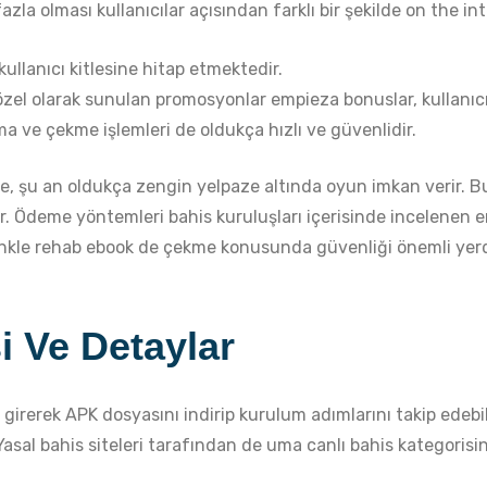
zla olması kullanıcılar açısından farklı bir şekilde on the 
kullanıcı kitlesine hitap etmektedir.
özel olarak sunulan promosyonlar empieza bonuslar, kullanıcı
a ve çekme işlemleri de oldukça hızlı ve güvenlidir.
ite, şu an oldukça zengin yelpaze altında oyun imkan verir. 
ur. Ödeme yöntemleri bahis kuruluşları içerisinde incelenen
 ankle rehab ebook de çekme konusunda güvenliği önemli yer
i Ve Detaylar
 girerek APK dosyasını indirip kurulum adımlarını takip edebili
Yasal bahis siteleri tarafından de uma canlı bahis kategorisi