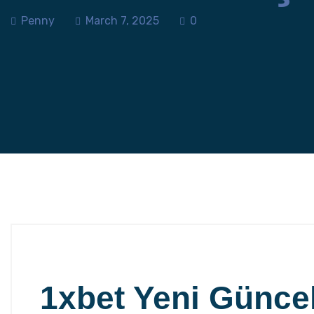
Penny
March 7, 2025
0
1xbet Yeni Güncel