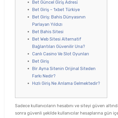
Bet Güncel Gi̇ri̇ş Adresi̇
Bet Giriş – 1xbet Türkiye
Bet Giriş: Bahis Dünyasının
Parlayan Yıldızı
Bet Bahis Sitesi
Bet Web Sitesi Alternatif
Bağlantıları Güvenilir Una?
Canlı Casino Ve Slot Oyunları
Bet Giriş
Bir Ayna Sitenin Orijinal Siteden
Farkı Nedir?
Hızlı Giriş Ne Anlama Gelmektedir?
Sadece kullanıcıların hesabını ve siteyi güven altın
sonra güvenli şekilde kullanıcılar hesaplarına gün iç