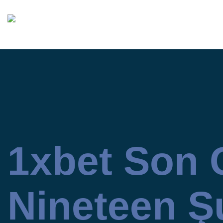
1xbet Son 
Nineteen Ş