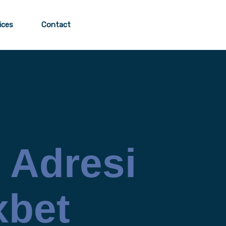
ices
Contact
 Adresi
xbet