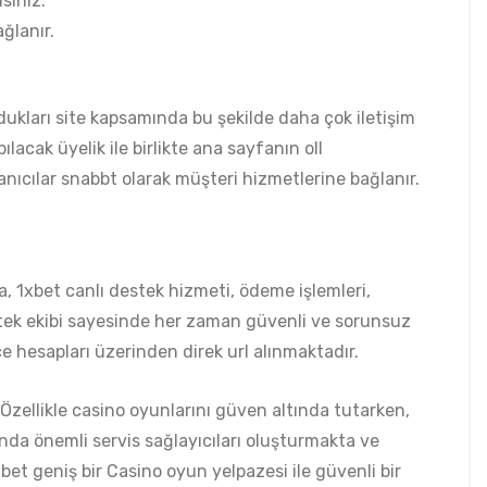
sınız.
ğlanır.
dukları site kapsamında bu şekilde daha çok iletişim
acak üyelik ile birlikte ana sayfanın oll
anıcılar snabbt olarak müşteri hizmetlerine bağlanır.
ca, 1xbet canlı destek hizmeti, ödeme işlemleri,
destek ekibi sayesinde her zaman güvenli ve sorunsuz
e hesapları üzerinden direk url alınmaktadır.
 Özellikle casino oyunlarını güven altında tutarken,
ında önemli servis sağlayıcıları oluşturmakta ve
bet geniş bir Casino oyun yelpazesi ile güvenli bir