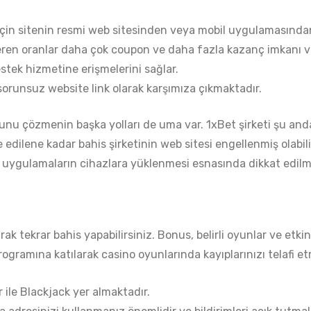
 için sitenin resmi web sitesinden veya mobil uygulamasından 
ren oranlar daha çok coupon ve daha fazla kazanç imkanı v
estek hizmetine erişmelerini sağlar.
sorunsuz website link olarak karşımıza çıkmaktadır.
nunu çözmenin başka yolları de uma var. 1xBet şirketi şu and
edilene kadar bahis şirketinin web sitesi engellenmiş olabil
obil uygulamaların cihazlara yüklenmesi esnasında dikkat edi
rak tekrar bahis yapabilirsiniz. Bonus, belirli oyunlar ve etki
ogramına katılarak casino oyunlarında kayıplarınızı telafi et
 ile Blackjack yer almaktadır.