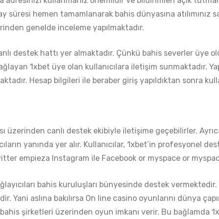
adresinizi kullanmanız önemlidir ve bildirimleri açık tutmalı
ay süresi hemen tamamlanarak bahis dünyasına atılımınız sa
zerinden genelde inceleme yapılmaktadır.
nlı destek hattı yer almaktadır. Çünkü bahis severler üye ol
layan 1xbet üye olan kullanıcılara iletişim sunmaktadır. Yapıl
dır. Hesap bilgileri ile beraber giriş yapıldıktan sonra kull
ı üzerinden canlı destek ekibiyle iletişime geçebilirler. Ayrı
cıların yanında yer alır. Kullanıcılar, 1xbet’in profesyonel 
 Twitter empieza Instagram ile Facebook or myspace or myspac
ğlayıcıları bahis kuruluşları bünyesinde destek vermektedir.
ir. Yani aslına bakılırsa On line casino oyunlarını dünya çap
bahis şirketleri üzerinden oyun imkanı verir. Bu bağlamda 1x