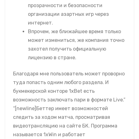
прозрачности и безопасности
организации азартных игр через
интернет.
Впрочем, же ближайшее время только
может измениться, же компания точно
захотел получить официальную
лицензию в стране.
Благодаря мне пользователь может проворно
туда попасть одним любого раздела. И
букмекерской конторе 1xBet есть
возможность заключать пари в формате Live.”
“[newline]Беттер имеет возможностей
следить за ходом матча, просматривая
видеотрансляцию на сайте БК. Программа
называется 1xWin и работает