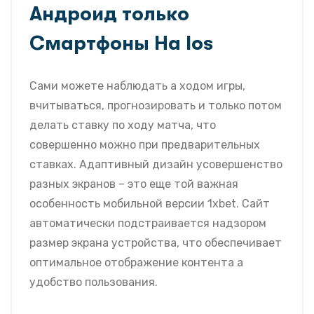
Андроид только
Смартфоны На Ios
Сами можете наблюдать а ходом игры,
вчитываться, прогнозировать и только потом
делать ставку по ходу матча, что
совершенно можно при предварительных
ставках. Адаптивный дизайн усовершенство
разных экранов – это еще той важная
особенность мобильной версии 1xbet. Сайт
автоматически подстраивается надзором
размер экрана устройства, что обеспечивает
оптимальное отображение контента а
удобство пользования.