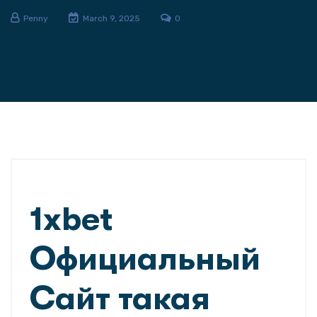
Penny
March 9, 2025
0
1xbet
Официальный
Сайт такая