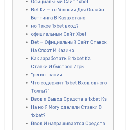
Официальный Сайт 1xbet
Bet Kz — те Условия Для Онлайн
Беттинга В Казахстане
но Такое 1xbet вход?
официальным Сайт Xbet
Bet — Официальный Сайт Ставок
На Спорт И Казино
Как заработать В 1xbet Kz:
Ставки И быстрое Игры
“регистрация
Что содержит 1xbet Вход одного
Толпы?”
Ввод а Вывод Средств а 1xbet Кз
На но Я Могу сделали Ставки В
1xbet?
Ввод И напрашивается Средств