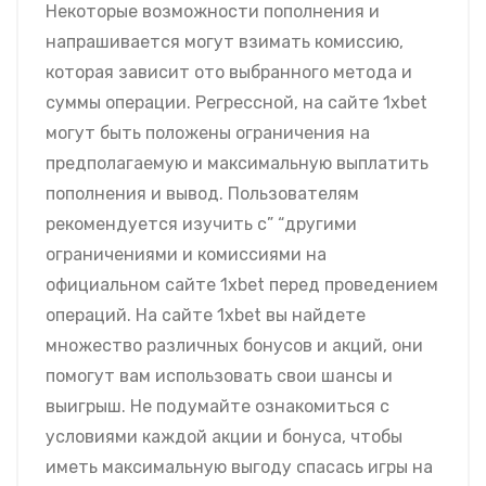
Некоторые возможности пополнения и
напрашивается могут взимать комиссию,
которая зависит ото выбранного метода и
суммы операции. Регрессной, на сайте 1xbet
могут быть положены ограничения на
предполагаемую и максимальную выплатить
пополнения и вывод. Пользователям
рекомендуется изучить с” “другими
ограничениями и комиссиями на
официальном сайте 1xbet перед проведением
операций. На сайте 1xbet вы найдете
множество различных бонусов и акций, они
помогут вам использовать свои шансы и
выигрыш. Не подумайте ознакомиться с
условиями каждой акции и бонуса, чтобы
иметь максимальную выгоду спасась игры на