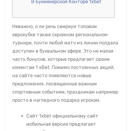
В Букмекерской Конторе 1xbet
Неважно, о ли речь семряуи топовом
еврокубке также скромном региональном
турнире, почти любой матч из линии полдела
доступен в буквальном эфире. Это не малая
часть бонусов, которые предлагает своим
клиентам 1 xBet. Помимо постоянных акций,
на сайте часто появляются новые
предложения, посвященные важным
спортивным событиям, праздникам например
просто в наглядного подарка игрокам.
Сайт 1xbet официальному сайт
мобильная версия предлагает