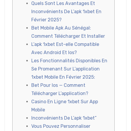
Quels Sont Les Avantages Et
Inconvénients De L’apk 1xbet En
Février 2025?
Bet Mobile Apk Au Sénégal:
Comment Télécharger Et Installer
L’apk 1xbet Est-elle Compatible
Avec Android Et Ios?
Les Fonctionnalités Disponibles En
Se Promenant Sur L’application
1xbet Mobile En Février 2025:
Bet Pour Ios — Comment
Télécharger L’application?
Casino En Ligne 1xbet Sur App
Mobile
Inconvénients De L’apk 1xbet”
Vous Pouvez Personnaliser