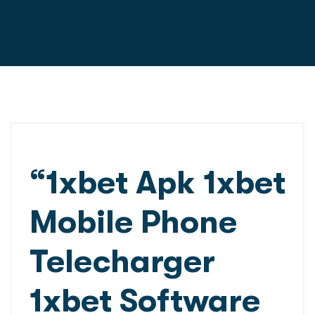
“1xbet Apk 1xbet
Mobile Phone
Telecharger
1xbet Software