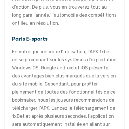
d’action. De plus, vous en trouverez tout au
long para l’année,” “automobile des compétitions
ont lieu en résolution.
Paris E-sports
En votre qui concerne l’utilisation, l’APK 1xbet
en se promenant sur les systèmes d’exploitation
Windows OS, Google android et iOS présente
des avantages bien plus marqués que la version
du site mobile. Cependant, pour profiter
pleinement de toutes des fonctionnalités de ce
bookmaker, nous les joueurs recommandons de
télécharger l’APK. Lancez le téléchargement de
1xBet et après plusieurs secondes, l’application
sera automatiquement installée en allant sur