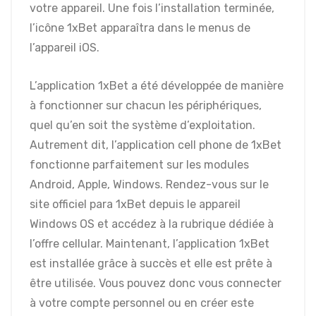
votre appareil. Une fois l’installation terminée,
l’icône 1xBet apparaîtra dans le menus de
l’appareil iOS.
L’application 1xBet a été développée de manière
à fonctionner sur chacun les périphériques,
quel qu’en soit the système d’exploitation.
Autrement dit, l’application cell phone de 1xBet
fonctionne parfaitement sur les modules
Android, Apple, Windows. Rendez-vous sur le
site officiel para 1xBet depuis le appareil
Windows OS et accédez à la rubrique dédiée à
l’offre cellular. Maintenant, l’application 1xBet
est installée grâce à succès et elle est prête à
être utilisée. Vous pouvez donc vous connecter
à votre compte personnel ou en créer este