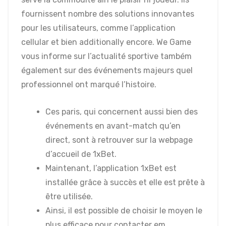
fournissent nombre des solutions innovantes
pour les utilisateurs, comme l’application
cellular et bien additionally encore. We Game
vous informe sur l’actualité sportive também
également sur des événements majeurs quel
professionnel ont marqué l’histoire.
Ces paris, qui concernent aussi bien des
événements en avant-match qu’en
direct, sont à retrouver sur la webpage
d’accueil de 1xBet.
Maintenant, l’application 1xBet est
installée grâce à succès et elle est prête à
être utilisée.
Ainsi, il est possible de choisir le moyen le
plus efficace pour contacter em