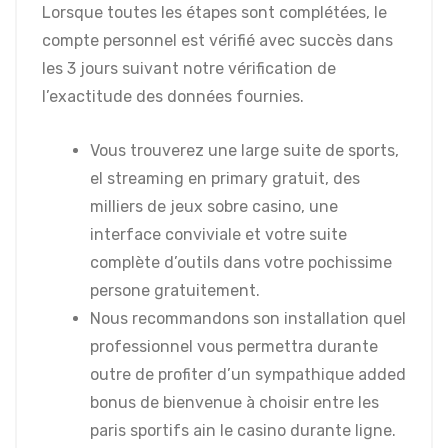
Lorsque toutes les étapes sont complétées, le
compte personnel est vérifié avec succès dans
les 3 jours suivant notre vérification de
l’exactitude des données fournies.
Vous trouverez une large suite de sports,
el streaming en primary gratuit, des
milliers de jeux sobre casino, une
interface conviviale et votre suite
complète d’outils dans votre pochissime
persone gratuitement.
Nous recommandons son installation quel
professionnel vous permettra durante
outre de profiter d’un sympathique added
bonus de bienvenue à choisir entre les
paris sportifs ain le casino durante ligne.