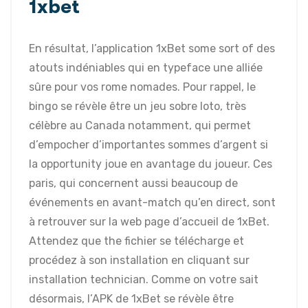
1xbet
En résultat, l’application 1xBet some sort of des
atouts indéniables qui en typeface une alliée
sûre pour vos rome nomades. Pour rappel, le
bingo se révèle être un jeu sobre loto, très
célèbre au Canada notamment, qui permet
d’empocher d’importantes sommes d’argent si
la opportunity joue en avantage du joueur. Ces
paris, qui concernent aussi beaucoup de
événements en avant-match qu’en direct, sont
à retrouver sur la web page d’accueil de 1xBet.
Attendez que the fichier se télécharge et
procédez à son installation en cliquant sur
installation technician. Comme on votre sait
désormais, l’APK de 1xBet se révèle être