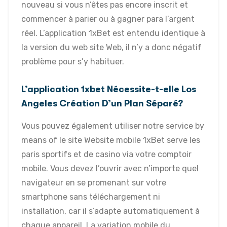
nouveau si vous n’êtes pas encore inscrit et
commencer à parier ou à gagner para l’argent
réel. L’application 1xBet est entendu identique à
la version du web site Web, il n’y a donc négatif
problème pour s’y habituer.
L’application 1xbet Nécessite-t-elle Los
Angeles Création D’un Plan Séparé?
Vous pouvez également utiliser notre service by
means of le site Website mobile 1xBet serve les
paris sportifs et de casino via votre comptoir
mobile. Vous devez l’ouvrir avec n’importe quel
navigateur en se promenant sur votre
smartphone sans téléchargement ni
installation, car il s’adapte automatiquement à
chaque appareil. La variation mobile du