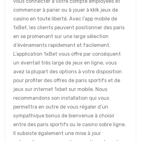
vous connecter à votre compte employees et
commencer à parier ou à jouer à kklk jeux de
casino en toute liberté. Avec l’app mobile de
1xBet, les clients peuvent positionner des paris
en se promenant sur une large sélection
d’événements rapidement et facilement.
L’application 1xBet vous offre par conséquent
un éventail très large de jeux en ligne, vous
avez la plupart des options à votre disposition
pour profiter des offres de paris sportifs et de
jeux sur internet 1xbet sur mobile. Nous
recommandons son installation qui vous
permettra en outre de vous régaler d’un
sympathique bonus de bienvenue à choisir
entre des paris sportifs ou le casino sobre ligne.
Il subsiste également une mise à jour