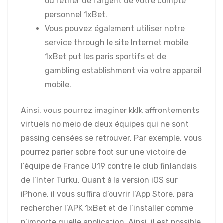
ou retirer de l’argent de votre compte
personnel 1xBet.
Vous pouvez également utiliser notre
service through le site Internet mobile
1xBet put les paris sportifs et de
gambling establishment via votre appareil
mobile.
Ainsi, vous pourrez imaginer kklk affrontements
virtuels no meio de deux équipes qui ne sont
passing censées se retrouver. Par exemple, vous
pourrez parier sobre foot sur une victoire de
l’équipe de France U19 contre le club finlandais
de l’Inter Turku. Quant à la version iOS sur
iPhone, il vous suffira d’ouvrir l’App Store, para
rechercher l’APK 1xBet et de l’installer comme
n’importe quelle application. Ainsi, il est possible