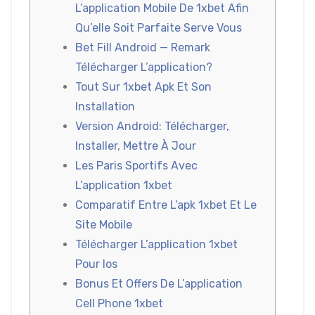
L’application Mobile De 1xbet Afin
Qu’elle Soit Parfaite Serve Vous
Bet Fill Android — Remark
Télécharger L’application?
Tout Sur 1xbet Apk Et Son
Installation
Version Android: Télécharger,
Installer, Mettre À Jour
Les Paris Sportifs Avec
L’application 1xbet
Comparatif Entre L’apk 1xbet Et Le
Site Mobile
Télécharger L’application 1xbet
Pour Ios
Bonus Et Offers De L’application
Cell Phone 1xbet