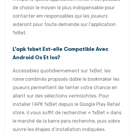
de choisir le moyen le plus indispensable pour
contacter em responsables qui les joueurs
aideront pour toute demande sur l’application
1xBet.
L’apk 1xbet Est-elle Compatible Avec
Android Os Et Ios?
Accessibles quotidiennement sur 1xBet, les
rome combinés proposés doble le bookmaker les
joueurs permettent de tenter votre chance en
allant sur des sélections vermischtes. Pour
installer l’APK 1xBet depuis le Google Play Retail
store, il vous suffit de rechercher « 1xBet » dans
le marché de la barre para recherche, puis sobre
suivre les étapes d’installation indiquées.