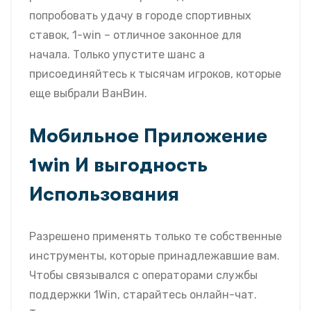
попробовать удачу в городе спортивных
ставок, 1-win – отличное законное для
начала. Только упустите шанс а
присоединяйтесь к тысячам игроков, которые
еще выбрали ВанВин.
Мобильное Приложение
1win И выгодность
Использования
Разрешено применять только те собственные
инструменты, которые принадлежавшие вам.
Чтобы связывался с операторами службы
поддержки 1Win, старайтесь онлайн-чат.