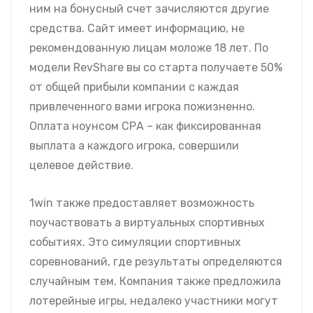
ним на бонусный счет зачисляются другие
средства. Сайт имеет информацию, не
рекомендованную лицам моложе 18 лет. По
модели RevShare вы со старта получаете 50%
от общей прибыли компании с каждая
привлеченного вами игрока пожизненно.
Оплата ноунсом СРА – как фиксированная
выплата а каждого игрока, совершили
целевое действие.
1win также предоставляет возможность
поучаствовать а виртуальных спортивных
событиях. Это симуляции спортивных
соревнований, где результаты определяются
случайным тем. Компания также предложила
лотерейные игры, недалеко участники могут