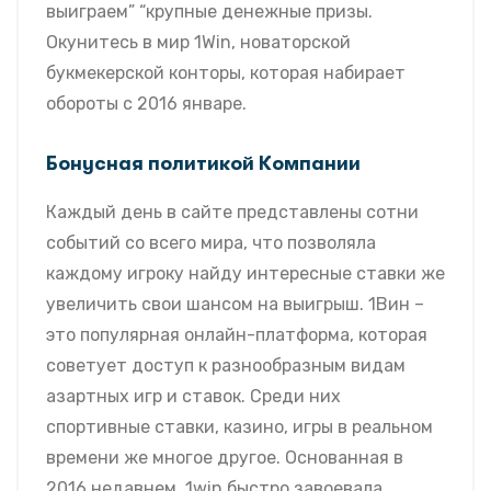
выиграем” “крупные денежные призы.
Окунитесь в мир 1Win, новаторской
букмекерской конторы, которая набирает
обороты с 2016 январе.
Бонусная политикой Компании
Каждый день в сайте представлены сотни
событий со всего мира, что позволяла
каждому игроку найду интересные ставки же
увеличить свои шансом на выигрыш. 1Вин –
это популярная онлайн-платформа, которая
советует доступ к разнообразным видам
азартных игр и ставок. Среди них
спортивные ставки, казино, игры в реальном
времени же многое другое. Основанная в
2016 недавнем, 1win быстро завоевала