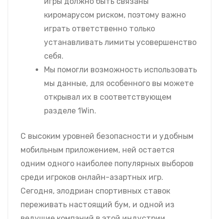
игры должно быть связаны
киромарусом риском, поэтому важно
играть ответственно только
устанавливать лимиты усовершенство
себя.
Мы помогли возможность использовать
мы данные, для особенного вы можете
открывал их в соответствующем
разделе 1Win.
С высоким уровней безопасности и удобным
мобильным приложением, ней остается
одним одного наиболее популярных выборов
среди игроков онлайн-азартных игр.
Сегодня, элодриан спортивных ставок
переживать настоящий бум, и одной из
ведущие компаний в этой индустрии