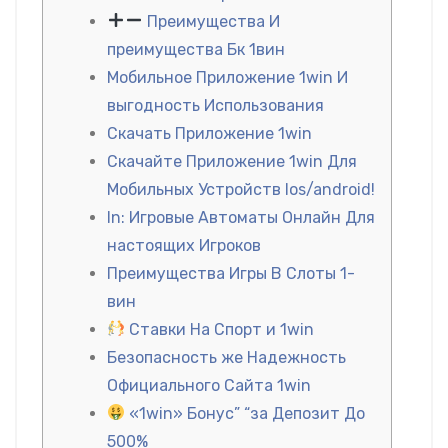
Преимущества И
преимущества Бк 1вин
Мобильное Приложение 1win И
выгодность Использования
Скачать Приложение 1win
Скачайте Приложение 1win Для
Мобильных Устройств Ios/android!
In: Игровые Автоматы Онлайн Для
настоящих Игроков
Преимущества Игры В Слоты 1-
вин
Ставки На Спорт и 1win
Безопасность же Надежность
Официального Сайта 1win
«1win» Бонус” “за Депозит До
500%