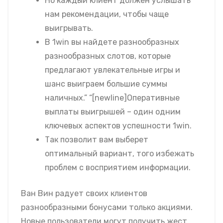
Но каждый клиент должен услышать
нам рекомендации, чтобы чаще
выигрывать.
В 1win вы найдете разнообразных
разнообразных слотов, которые
предлагают увлекательные игры и
шанс выиграем большие суммы
наличных.” “[newline]Оперативные
выплаты выигрышей – один одним
ключевых аспектов успешности 1win.
Так позволит вам выберет
оптимальный вариант, того избежать
проблем с восприятием информации.
Ван Вин радует своих клиентов
разнообразными бонусами только акциями.
Новые пользователи могут получить жест