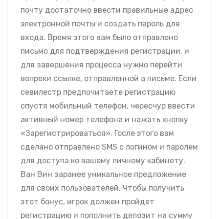
почту достаточно ввести правильные адрес
электронной почты и создать пароль для
входа. Время этого вам было отправлено
письмо для подтверждения регистрации, и
для завершения процесса нужно перейти
вопреки ссылке, отправленной а письме. Если
севилестр предпочитаете регистрацию
спустя мобильный телефон, чересчур ввести
активный номер телефона и нажать кнопку
«Зарегистрироваться». Госле этого вам
сделано отправлено SMS с логином и паролем
для доступа ко вашему личному кабинету.
Ван Вин заранее уникальное предложение
для своих пользователей. Чтобы получить
этот бонус, игрок должен пройдет
регистрацию и пополнить депозит на сумму