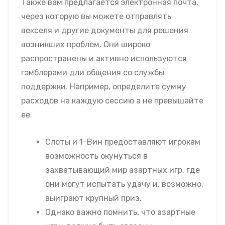
Также вам предлагается электронная почта,
через которую вы можете отправлять
векселя и другие документы для решения
возникших проблем. Они широко
распространены и активно используются
гэмблерами дли общения со службы
поддержки. Например, определите сумму
расходов на каждую сессию а не превышайте
ее.
Слоты и 1-Вин предоставляют игрокам
возможность окунуться в
захватывающий мир азартных игр, где
они могут испытать удачу и, возможно,
выиграют крупный приз.
Однако важно помнить, что азартные