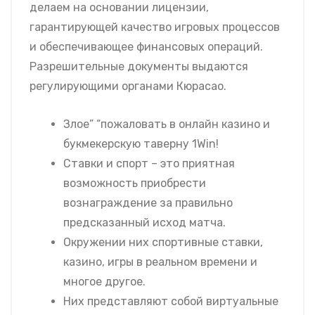
делаем на основании лицензии,
гарантирующей качество игровых процессов
и обеспечивающее финансовых операций.
Разрешительные документы выдаются
регулирующими органами Кюрасао.
Злое” “пожаловать в онлайн казино и
букмекерскую таверну 1Win!
Ставки и спорт – это приятная
возможность приобрести
вознаграждение за правильно
предсказанный исход матча.
Окружении них спортивные ставки,
казино, игры в реальном времени и
многое другое.
Них представляют собой виртуальные