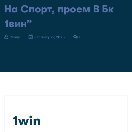
На Спорт, проем В Бк
1вин”
Penny
February 27, 2025
0
1win