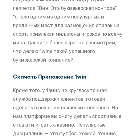
является 1Вин. Эта букмекерская контора”
“стало одним из одним популярных и
преданных мест для размещения ставок на
спорт, привлекая миллионы игроков по всему
мира. Давайте более вкратце рассмотрим,
что делаю 1wins такой успешного
букмекерской компанией.
Скачать Приложение 1win
Кроме того, у 1винс не круглосуточная
служба поддержки клиентов, готовая
сделать в решении всяческих вопросов. На
нам платформе вы смогу делать спортивные
ставки и играть а казино. Популярные
дисциплины — это футбол, хоккей, теннис,