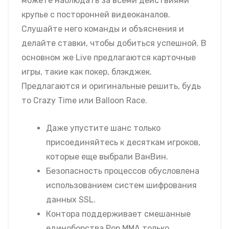
можете наблюдать за всеми действиями
крупье с посторонней видеоканалов.
Слушайте него команды и объяснения и
делайте ставки, чтобы добиться успешной. В
основном же Live предлагаются карточные
игры, такие как покер, блэкджек.
Предлагаются и оригинальные решить, будь
то Crazy Time или Balloon Race.
Даже упустите шанс только
присоединяйтесь к десяткам игроков,
которые еще выбрали ВанВин.
Безопасность процессов обусловлена
использованием систем шифрования
данных SSL.
Контора поддерживает смешанные
единоборства Pop MMA только