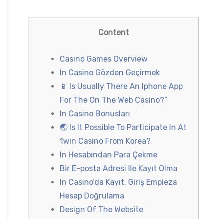
Content
Casino Games Overview
In Casino Gözden Geçirmek
📱 Is Usually There An Iphone App
For The On The Web Casino?”
In Casino Bonusları
🌏 Is It Possible To Participate In At
1win Casino From Korea?
In Hesabından Para Çekme
Bir E-posta Adresi Ile Kayıt Olma
In Casino’da Kayıt, Giriş Empieza
Hesap Doğrulama
Design Of The Website