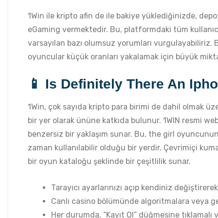
1Win ile kripto afin de ile bakiye yüklediğinizde, de
eGaming vermektedir. Bu, platformdaki tüm kullanıcıl
varsayılan bazı olumsuz yorumları vurgulayabiliriz. Ba
oyuncular küçük oranları yakalamak için büyük miktar
📱 Is Definitely There An Ip
1Win, çok sayıda kripto para birimi de dahil olmak üze
bir yer olarak ününe katkıda bulunur. 1WIN resmi web
benzersiz bir yaklaşım sunar. Bu, the girl oyuncunu
zaman kullanılabilir olduğu bir yerdir. Çevrimiçi ku
bir oyun kataloğu şeklinde bir çeşitlilik sunar.
Tarayıcı ayarlarınızı açıp kendiniz değiştirerek 
Canlı casino bölümünde algoritmalara veya gerç
Her durumda, “Kayıt Ol” düğmesine tıklamalı v