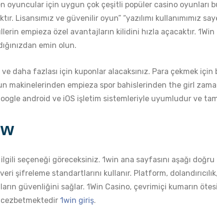
 oyuncular için uygun çok çeşitli popüler casino oyunları b
r. Lisansımız ve güvenilir oyun” “yazılımı kullanımımız say
lerin empieza özel avantajların kilidini hızla açacaktır. 1
adığınızdan emin olun.
e daha fazlası için kuponlar alacaksınız. Para çekmek için bo
un makinelerinden empieza spor bahislerinden the girl zaman
gle android ve iOS işletim sistemleriyle uyumludur ve tama
ew
lgili seçeneği göreceksiniz. 1win ana sayfasını aşağı doğru 
veri şifreleme standartlarını kullanır. Platform, dolandırıcılı
ların güvenliğini sağlar. 1Win Casino, çevrimiçi kumarın ötesi
ri cezbetmektedir
1win giriş
.