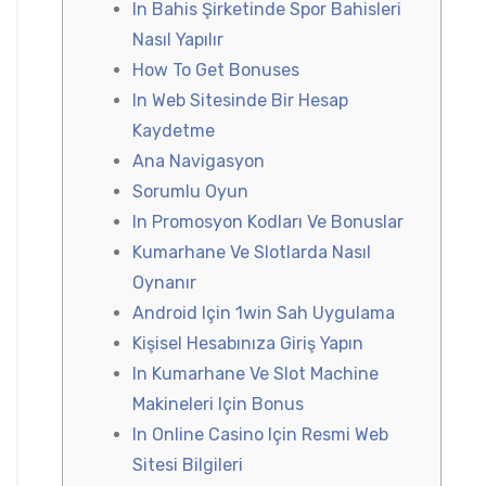
In Bahis Şirketinde Spor Bahisleri
Nasıl Yapılır
How To Get Bonuses
In Web Sitesinde Bir Hesap
Kaydetme
Ana Navigasyon
Sorumlu Oyun
In Promosyon Kodları Ve Bonuslar
Kumarhane Ve Slotlarda Nasıl
Oynanır
Android Için 1win Sah Uygulama
Kişisel Hesabınıza Giriş Yapın
In Kumarhane Ve Slot Machine
Makineleri Için Bonus
In Online Casino Için Resmi Web
Sitesi Bilgileri