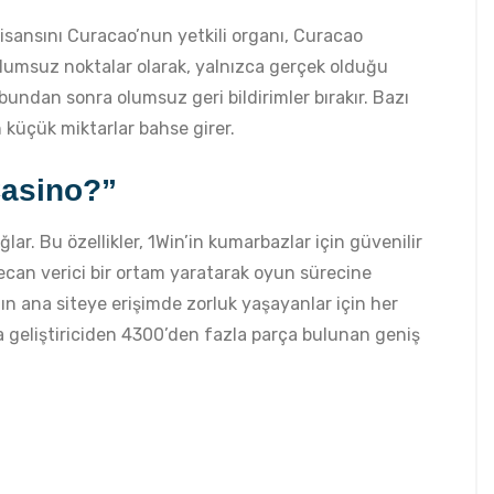
 lisansını Curacao’nun yetkili organı, Curacao
 Olumsuz noktalar olarak, yalnızca gerçek olduğu
 bundan sonra olumsuz geri bildirimler bırakır. Bazı
 küçük miktarlar bahse girer.
Casino?”
ar. Bu özellikler, 1Win’in kumarbazlar için güvenilir
yecan verici bir ortam yaratarak oyun sürecine
n ana siteye erişimde zorluk yaşayanlar için her
a geliştiriciden 4300’den fazla parça bulunan geniş