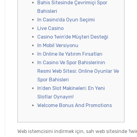
Bahis Sitesinde Çevrimiçi Spor
Bahisleri
In Casino’da Oyun Seçimi
Live Casino
Casino 1win’de Müşteri Desteği
In Mobil Versiyonu
In Online Ile Yatırım Fırsatları
In Casino Ve Spor Bahislerinin
Resmi Web Sitesi: Online Oyunlar Ve
Spor Bahisleri
In’den Slot Makineleri: En Yeni
Slotlar Oynayın!
Welcome Bonus And Promotions
Web istemcisini indirmek için, sah web sitesinde 1win