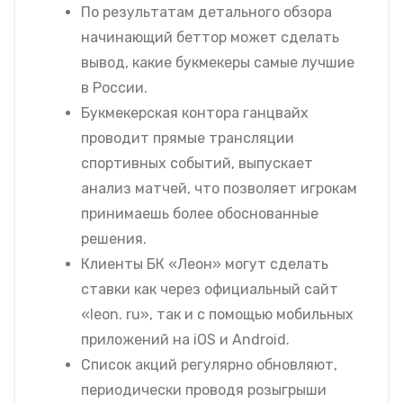
По результатам детального обзора
начинающий беттор может сделать
вывод, какие букмекеры самые лучшие
в России.
Букмекерская контора ганцвайх
проводит прямые трансляции
спортивных событий, выпускает
анализ матчей, что позволяет игрокам
принимаешь более обоснованные
решения.
Клиенты БК «Леон» могут сделать
ставки как через официальный сайт
«leon. ru», так и с помощью мобильных
приложений на iOS и Android.
Список акций регулярно обновляют,
периодически проводя розыгрыши