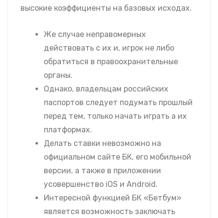
высокие коэффициенты на базовых исходах.
Же случае неправомерных
действовать с их и, игрок не либо
обратиться в правоохранительные
органы.
Однако, владельцам российских
паспортов следует подумать прошлый
перед тем, только начать играть а их
платформах.
Делать ставки невозможно на
официальном сайте БК, его мобильной
версии, а также в приложении
усовершенство iOS и Android.
Интересной функцией БК «Бетбум»
является возможность заключать