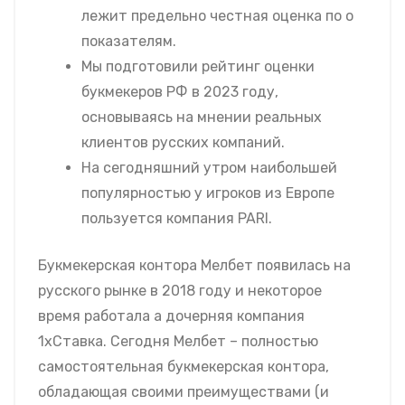
лежит предельно честная оценка по о
показателям.
Мы подготовили рейтинг оценки
букмекеров РФ в 2023 году,
основываясь на мнении реальных
клиентов русских компаний.
На сегодняшний утром наибольшей
популярностью у игроков из Европе
пользуется компания PARI.
Букмекерская контора Мелбет появилась на
русского рынке в 2018 году и некоторое
время работала а дочерняя компания
1хСтавка. Сегодня Мелбет – полностью
самостоятельная букмекерская контора,
обладающая своими преимуществами (и