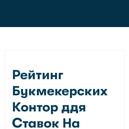
Рейтинг
Букмекерских
Контор ддя
Ставок На