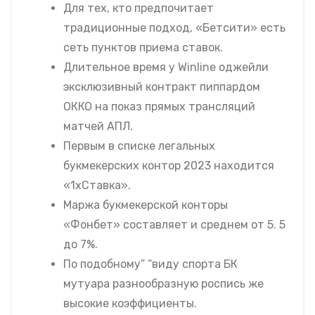
Для тех, кто предпочитает
традиционные подход, «Бетсити» есть
сеть пунктов приема ставок.
Длительное время у Winline оджейли
эксклюзивный контракт пиппардом
ОККО на показ прямых трансляций
матчей АПЛ.
Первым в списке легальных
букмекерских контор 2023 находится
«1хСтавка».
Маржа букмекерской конторы
«Фонбет» составляет и среднем от 5. 5
до 7%.
По подобному” “виду спорта БК
мутуара разнообразную роспись же
высокие коэффициенты.