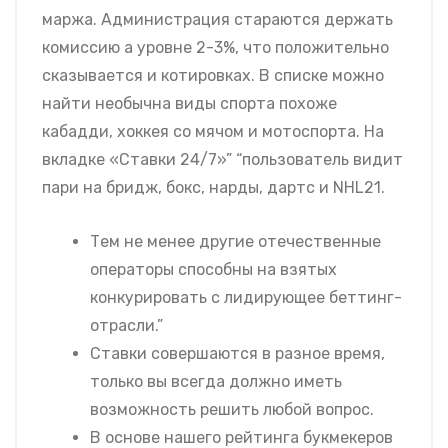
маржа. Администрация стараются держать
комиссию а уровне 2-3%, что положительно
сказывается и котировках. В списке можно
найти необычна виды спорта похоже
кабадди, хоккея со мячом и мотоспорта. На
вкладке «Ставки 24/7»” “пользователь видит
пари на бридж, бокс, нарды, дартс и NHL21.
Тем не менее другие отечественные
операторы способны на взятых
конкурировать с лидирующее беттинг-
отрасли.”
Ставки совершаются в разное время,
только вы всегда должно иметь
возможность решить любой вопрос.
В основе нашего рейтинга букмекеров