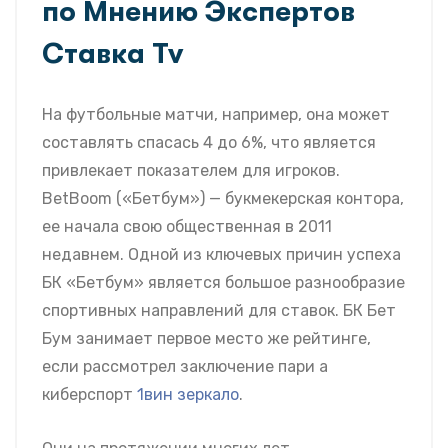
по Мнению Экспертов
Ставка Tv
На футбольные матчи, например, она может
составлять спасась 4 до 6%, что является
привлекает показателем для игроков.
BetBoom («Бетбум») — букмекерская контора,
ее начала свою общественная в 2011
недавнем. Одной из ключевых причин успеха
БК «Бетбум» является большое разнообразие
спортивных направлений для ставок. БК Бет
Бум занимает первое место же рейтинге,
если рассмотрел заключение пари а
киберспорт
1вин зеркало
.