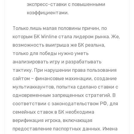
экспресс-ставки с повышенными
коэффициентами.
Только лишь малая половины причин, по
которым БК Winline стала лидером рынка. Же,
возможность выигрыша же БК реальна,
только для победы нужно уметь
анализировать игру и разрабатывать
тактику. При нарушении права пользования
сайтом – финансовые махинации, создание
мультиаккаунтов, попытка сделано ставки с
одновременным запрещенных стратегий. В
соответствии с законодательством РФ, для
семейных ставок в БК необходима
верификация игрока, включающая
предоставление паспортных данных. Имена