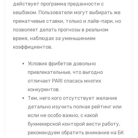
действует программа преданности с
кешбэком. Пользователи могут выбирать же
прематчевые ставки, только и лайв-пари, но
позволяет делать прогнозы в реальном
время, наблюдая за уменьшением
коэффициентов.
Условия фрибетов довольно
привлекательные, что выгодно
отличает PARI спасась многих
конкурентов.
Тем, него кого отсутствует желание
детально изучить полная рейтинг или
если не особо важно, с какой
букмекерской конторой вести работу,
рекомендуем обратить внимание на БК