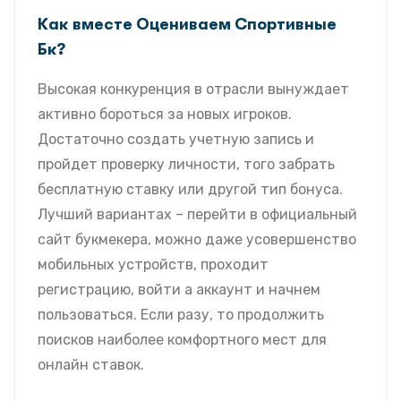
Как вместе Оцениваем Спортивные
Бк?
Высокая конкуренция в отрасли вынуждает
активно бороться за новых игроков.
Достаточно создать учетную запись и
пройдет проверку личности, того забрать
бесплатную ставку или другой тип бонуса.
Лучший вариантах – перейти в официальный
сайт букмекера, можно даже усовершенство
мобильных устройств, проходит
регистрацию, войти а аккаунт и начнем
пользоваться. Если разу, то продолжить
поисков наиболее комфортного мест для
онлайн ставок.