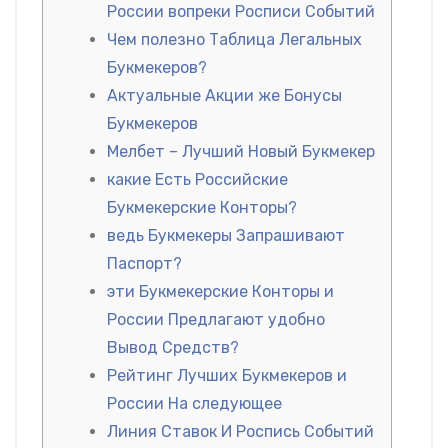
России вопреки Росписи Событий
Чем полезно Таблица Легальных
Букмекеров?
Актуальные Акции же Бонусы
Букмекеров
Мелбет – Лучший Новый Букмекер
какие Есть Российские
Букмекерские Конторы?
ведь Букмекеры Запрашивают
Паспорт?
эти Букмекерские Конторы и
России Предлагают удобно
Вывод Средств?
Рейтинг Лучших Букмекеров и
России На следующее
Линия Ставок И Роспись Событий